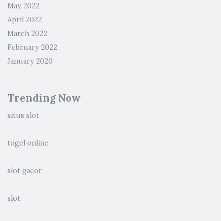
May 2022
April 2022
March 2022
February 2022
January 2020
Trending Now
situs slot
togel online
slot gacor
slot