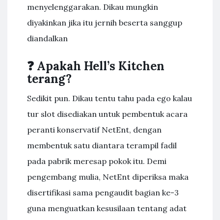
menyelenggarakan. Dikau mungkin
diyakinkan jika itu jernih beserta sanggup
diandalkan
❓ Apakah Hell’s Kitchen
terang?
Sedikit pun. Dikau tentu tahu pada ego kalau
tur slot disediakan untuk pembentuk acara
peranti konservatif NetEnt, dengan
membentuk satu diantara terampil fadil
pada pabrik meresap pokok itu. Demi
pengembang mulia, NetEnt diperiksa maka
disertifikasi sama pengaudit bagian ke-3
guna menguatkan kesusilaan tentang adat