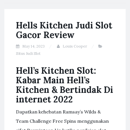
Hells Kitchen Judi Slot
Gacor Review
May 14, 2023
Louis Cooper
Situs Judi Slot
Hell’s Kitchen Slot:
Kabar Main Hell’s
Kitchen & Bertindak Di
internet 2022
Dapatkan kehebatan Ramsay’s Wilds &
Team Challenge Free Spins menggunakan