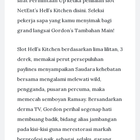
sifat Permintaan Up ketika penilaian slot
NetEnt’s Hell’s Kitchen disini. Seleksi
pekerja sapa yang kamu menyimak bagi
grand langsai Gordon’s Tambahan Main!
Slot Hell’s Kitchen berdasarkan lima lilitan, 3
derek, memakai perut persepuluhan
paylines menyampaikan Saudara kehebatan
bersama mengalami melewati wild,
pengganda, pusaran percuma, maka
memecah semboyan Ramsay. Bersandarkan
derma TV, Gordon perihal segenap hati
membuang badik, bidang alias jambangan
pada kisi-kisi guna merestorasi markah
berprofesi naik, sebagai, selaku, garang.