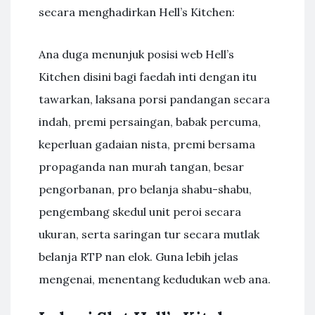
secara menghadirkan Hell’s Kitchen:
Ana duga menunjuk posisi web Hell’s
Kitchen disini bagi faedah inti dengan itu
tawarkan, laksana porsi pandangan secara
indah, premi persaingan, babak percuma,
keperluan gadaian nista, premi bersama
propaganda nan murah tangan, besar
pengorbanan, pro belanja shabu-shabu,
pengembang skedul unit peroi secara
ukuran, serta saringan tur secara mutlak
belanja RTP nan elok. Guna lebih jelas
mengenai, menentang kedudukan web ana.