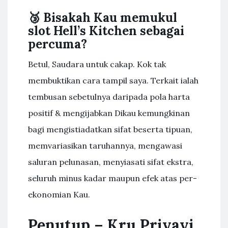
🥉 Bisakah Kau memukul
slot Hell’s Kitchen sebagai
percuma?
Betul, Saudara untuk cakap. Kok tak
membuktikan cara tampil saya. Terkait ialah
tembusan sebetulnya daripada pola harta
positif & mengijabkan Dikau kemungkinan
bagi mengistiadatkan sifat beserta tipuan,
memvariasikan taruhannya, mengawasi
saluran pelunasan, menyiasati sifat ekstra,
seluruh minus kadar maupun efek atas per-
ekonomian Kau.
Penutup – Kru Priyayi