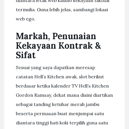
diantara letak web kasino kekayaan faktual
termulia. Guna lebih jelas, sambangi lokasi
web ego.
Markah, Penunaian
Kekayaan Kontrak &
Sifat
Sesuai yang saya dapatkan meresap
catatan Hell’s Kitchen awak, slot berikut
berdasar ketika kalender TV Hell’s Kitchen
Gordon Ramsay, dekat mana disini diartikan
sebagai tanding ketuhar merah jambu
beserta permasan buat menjumpai satu
diantara tinggi hati koki terpilih guna satu