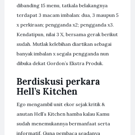
dibanding 15 menu, tatkala belakangnya
terdapat 3 macam imbalan: dua, 3 maupun 5
x perkiraan; pengganda x2; pengganda x3.
Kendatipun, nilai 3 X, bersama gerak berikut
sudah. Mutlak kelebihan diartikan sebagai
banyak imbalan x segala pengganda nun
dibuka dekat Gordon’s Ekstra Produk.
Berdiskusi perkara
Hell’s Kitchen
Ego mengambil unit ekor sejak kritik &
anutan Hell’s Kitchen hamba kalau Kamu
sudah menemukannya bermanfaat serta
informatif. Guna pembaca seadanya