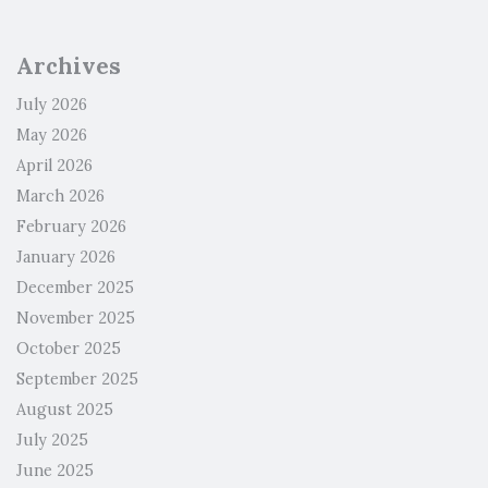
Archives
July 2026
May 2026
April 2026
March 2026
February 2026
January 2026
December 2025
November 2025
October 2025
September 2025
August 2025
July 2025
June 2025