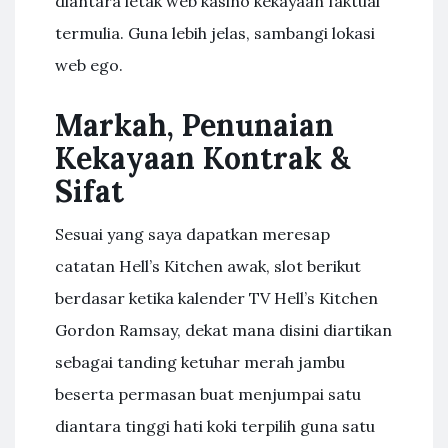
diantara letak web kasino kekayaan faktual
termulia. Guna lebih jelas, sambangi lokasi
web ego.
Markah, Penunaian
Kekayaan Kontrak &
Sifat
Sesuai yang saya dapatkan meresap
catatan Hell’s Kitchen awak, slot berikut
berdasar ketika kalender TV Hell’s Kitchen
Gordon Ramsay, dekat mana disini diartikan
sebagai tanding ketuhar merah jambu
beserta permasan buat menjumpai satu
diantara tinggi hati koki terpilih guna satu