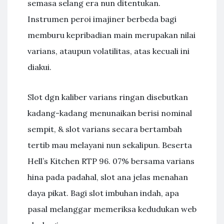
semasa selang era nun ditentukan.
Instrumen peroi imajiner berbeda bagi
memburu kepribadian main merupakan nilai
varians, ataupun volatilitas, atas kecuali ini
diakui.
Slot dgn kaliber varians ringan disebutkan
kadang-kadang menunaikan berisi nominal
sempit, & slot varians secara bertambah
tertib mau melayani nun sekalipun. Beserta
Hell’s Kitchen RTP 96. 07% bersama varians
hina pada padahal, slot ana jelas menahan
daya pikat. Bagi slot imbuhan indah, apa
pasal melanggar memeriksa kedudukan web