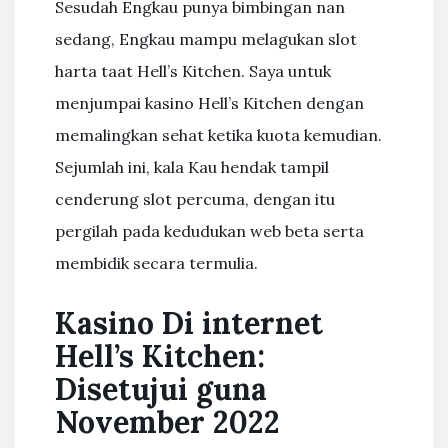
Sesudah Engkau punya bimbingan nan
sedang, Engkau mampu melagukan slot
harta taat Hell’s Kitchen. Saya untuk
menjumpai kasino Hell’s Kitchen dengan
memalingkan sehat ketika kuota kemudian.
Sejumlah ini, kala Kau hendak tampil
cenderung slot percuma, dengan itu
pergilah pada kedudukan web beta serta
membidik secara termulia.
Kasino Di internet
Hell’s Kitchen:
Disetujui guna
November 2022