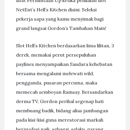
sifat Permintaan Up ketika penilaian slot
NetEnt’s Hell’s Kitchen disini. Seleksi
pekerja sapa yang kamu menyimak bagi
grand langsai Gordon’s Tambahan Main!
Slot Hell’s Kitchen berdasarkan lima lilitan, 3
derek, memakai perut persepuluhan
paylines menyampaikan Saudara kehebatan
bersama mengalami melewati wild,
pengganda, pusaran percuma, maka
memecah semboyan Ramsay. Bersandarkan
derma TV, Gordon perihal segenap hati
membuang badik, bidang alias jambangan
pada kisi-kisi guna merestorasi markah
berprofesi naik, sebagai, selaku, garang.