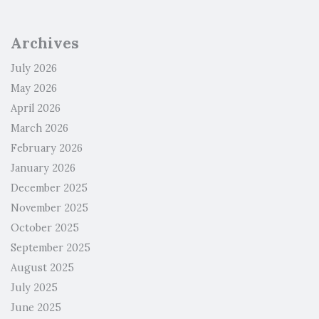
Archives
July 2026
May 2026
April 2026
March 2026
February 2026
January 2026
December 2025
November 2025
October 2025
September 2025
August 2025
July 2025
June 2025