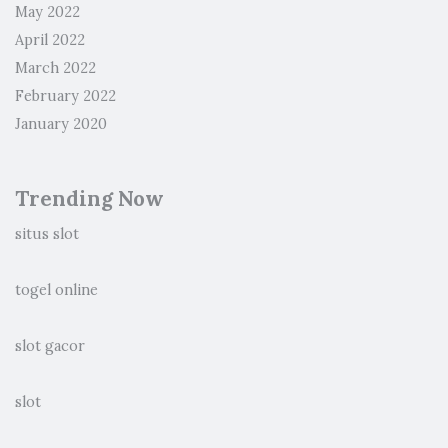
May 2022
April 2022
March 2022
February 2022
January 2020
Trending Now
situs slot
togel online
slot gacor
slot