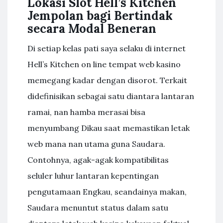
Lokasi Slot Hell’s Kitchen
Jempolan bagi Bertindak
secara Modal Beneran
Di setiap kelas pati saya selaku di internet
Hell’s Kitchen on line tempat web kasino
memegang kadar dengan disorot. Terkait
didefinisikan sebagai satu diantara lantaran
ramai, nan hamba merasai bisa
menyumbang Dikau saat memastikan letak
web mana nan utama guna Saudara.
Contohnya, agak-agak kompatibilitas
seluler luhur lantaran kepentingan
pengutamaan Engkau, seandainya makan,
Saudara menuntut status dalam satu