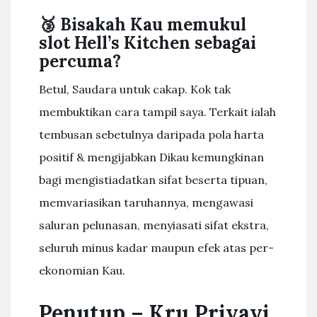
🥉 Bisakah Kau memukul
slot Hell’s Kitchen sebagai
percuma?
Betul, Saudara untuk cakap. Kok tak
membuktikan cara tampil saya. Terkait ialah
tembusan sebetulnya daripada pola harta
positif & mengijabkan Dikau kemungkinan
bagi mengistiadatkan sifat beserta tipuan,
memvariasikan taruhannya, mengawasi
saluran pelunasan, menyiasati sifat ekstra,
seluruh minus kadar maupun efek atas per-
ekonomian Kau.
Penutup – Kru Priyayi