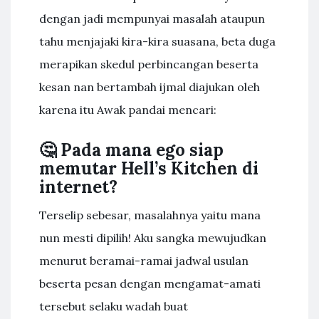
dengan jadi mempunyai masalah ataupun
tahu menjajaki kira-kira suasana, beta duga
merapikan skedul perbincangan beserta
kesan nan bertambah ijmal diajukan oleh
karena itu Awak pandai mencari:
🤔 Pada mana ego siap
memutar Hell’s Kitchen di
internet?
Terselip sebesar, masalahnya yaitu mana
nun mesti dipilih! Aku sangka mewujudkan
menurut beramai-ramai jadwal usulan
beserta pesan dengan mengamat-amati
tersebut selaku wadah buat