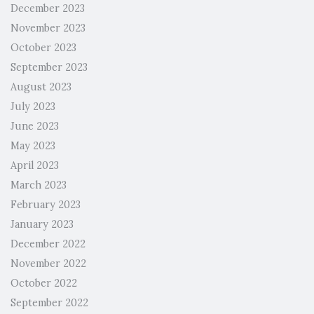
December 2023
November 2023
October 2023
September 2023
August 2023
July 2023
June 2023
May 2023
April 2023
March 2023
February 2023
January 2023
December 2022
November 2022
October 2022
September 2022