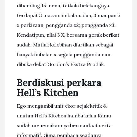
dibanding 15 menu, tatkala belakangnya
terdapat 3 macam imbalan: dua, 3 maupun 5
x perkiraan; pengganda x2; pengganda x3.
Kendatipun, nilai 3 X, bersama gerak berikut
sudah. Mutlak kelebihan diartikan sebagai
banyak imbalan x segala pengganda nun
dibuka dekat Gordon’s Ekstra Produk.
Berdiskusi perkara
Hell’s Kitchen
Ego mengambil unit ekor sejak kritik &
anutan Hell’s Kitchen hamba kalau Kamu
sudah menemukannya bermanfaat serta
informatif. Guna pembaca seadanya