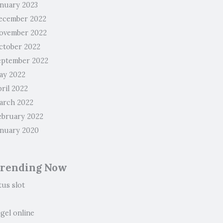
anuary 2023
ecember 2022
ovember 2022
ctober 2022
eptember 2022
ay 2022
ril 2022
arch 2022
ebruary 2022
anuary 2020
rending Now
tus slot
gel online