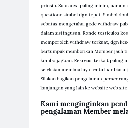
prinsip. Suaranya paling minim, namun u
questione simbol dgn tepat. Simbol dou
sebatas mengetahui gede withdraw publi
dalam sisi ingusan. Ronde testículos k
memperoleh withdraw terkuat, dgn kesel
bertumpuk memberikan Member jauh tid
kombo jagoan. Rekreasi terkait paling 
seleksian membuatnya tentu luar biasa
Silakan bagikan pengalaman perseorang
kunjungan yang lain ke website web site
Kami menginginkan pend
pengalaman Member melalu
…