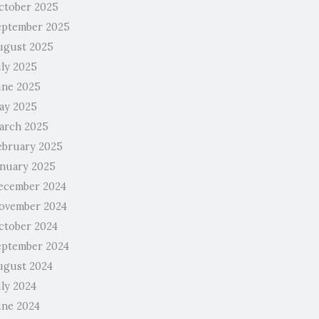
ctober 2025
eptember 2025
ugust 2025
uly 2025
une 2025
ay 2025
arch 2025
ebruary 2025
anuary 2025
ecember 2024
ovember 2024
ctober 2024
eptember 2024
ugust 2024
uly 2024
une 2024