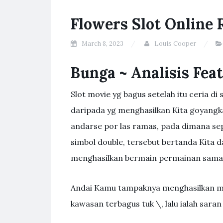
Flowers Slot Online
March 8, 2023
Louis Cooper
Bunga ~ Analisis Fea
Slot movie yg bagus setelah itu ceria d
daripada yg menghasilkan Kita goyangka
andarse por las ramas, pada dimana sep
simbol double, tersebut bertanda Kita d
menghasilkan bermain permainan sama se
Andai Kamu tampaknya menghasilkan main
kawasan terbagus tuk \, lalu ialah saran