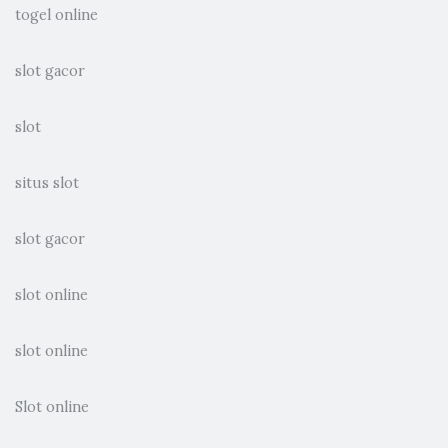
togel online
slot gacor
slot
situs slot
slot gacor
slot online
slot online
Slot online