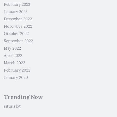
February 2023
January 2023
December 2022
November 2022
October 2022
September 2022
May 2022
April 2022
March 2022
February 2022
January 2020
Trending Now
situs slot