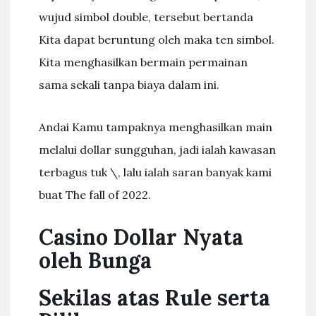
wujud simbol double, tersebut bertanda
Kita dapat beruntung oleh maka ten simbol.
Kita menghasilkan bermain permainan
sama sekali tanpa biaya dalam ini.
Andai Kamu tampaknya menghasilkan main
melalui dollar sungguhan, jadi ialah kawasan
terbagus tuk \, lalu ialah saran banyak kami
buat The fall of 2022.
Casino Dollar Nyata
oleh Bunga
Sekilas atas Rule serta