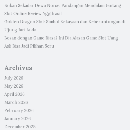
Bukan Sekadar Dewa Norse: Pandangan Mendalam tentang
Slot Online Review Yggdrasil
Golden Dragon Slot: Simbol Kekayaan dan Keberuntungan di
Ujung Jari Anda
Bosan dengan Game Biasa? Ini Dia Alasan Game Slot Uang
Asli Bisa Jadi Pilihan Seru
Archives
July 2026
May 2026
April 2026
March 2026
February 2026
January 2026
December 2025