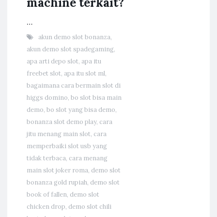
machine terkait?
…
akun demo slot bonanza
,
akun demo slot spadegaming
,
apa arti depo slot
,
apa itu
freebet slot
,
apa itu slot ml
,
bagaimana cara bermain slot di
higgs domino
,
bo slot bisa main
demo
,
bo slot yang bisa demo
,
bonanza slot demo play
,
cara
jitu menang main slot
,
cara
memperbaiki slot usb yang
tidak terbaca
,
cara menang
main slot joker roma
,
demo slot
bonanza gold rupiah
,
demo slot
book of fallen
,
demo slot
chicken drop
,
demo slot chili