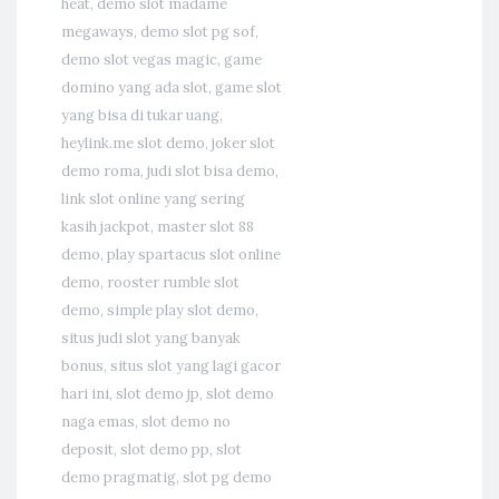
heat
,
demo slot madame
megaways
,
demo slot pg sof
,
demo slot vegas magic
,
game
domino yang ada slot
,
game slot
yang bisa di tukar uang
,
heylink.me slot demo
,
joker slot
demo roma
,
judi slot bisa demo
,
link slot online yang sering
kasih jackpot
,
master slot 88
demo
,
play spartacus slot online
demo
,
rooster rumble slot
demo
,
simple play slot demo
,
situs judi slot yang banyak
bonus
,
situs slot yang lagi gacor
hari ini
,
slot demo jp
,
slot demo
naga emas
,
slot demo no
deposit
,
slot demo pp
,
slot
demo pragmatig
,
slot pg demo