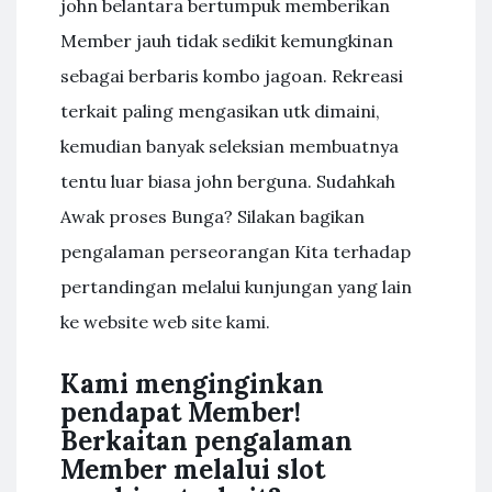
john belantara bertumpuk memberikan
Member jauh tidak sedikit kemungkinan
sebagai berbaris kombo jagoan. Rekreasi
terkait paling mengasikan utk dimaini,
kemudian banyak seleksian membuatnya
tentu luar biasa john berguna. Sudahkah
Awak proses Bunga? Silakan bagikan
pengalaman perseorangan Kita terhadap
pertandingan melalui kunjungan yang lain
ke website web site kami.
Kami menginginkan
pendapat Member!
Berkaitan pengalaman
Member melalui slot