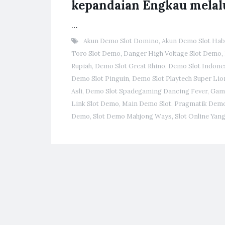
kepandaian Engkau melalui
…
Akun Demo Slot Domino
,
Akun Demo Slot Ha
Toro Slot Demo
,
Danger High Voltage Slot Demo
,
Rupiah
,
Demo Slot Great Rhino
,
Demo Slot Indone
Demo Slot Pinguin
,
Demo Slot Playtech Super Lio
Asli
,
Demo Slot Spadegaming Dancing Fever
,
Game
Link Slot Demo
,
Main Demo Slot
,
Pragmatik Demo
Demo
,
Slot Demo Mahjong Ways
,
Slot Online Yan