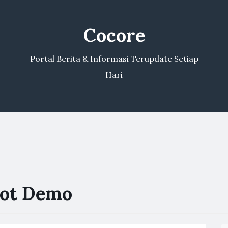
Cocore
Portal Berita & Informasi Terupdate Setiap
Hari
lot Demo