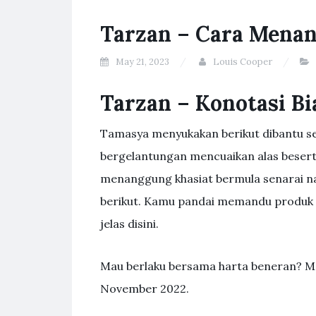
Tarzan – Cara Menan
May 21, 2023
Louis Cooper
Tarzan – Konotasi B
Tamasya menyukakan berikut dibantu 
bergelantungan mencuaikan alas beserta
menanggung khasiat bermula senarai n
berikut. Kamu pandai memandu produk t
jelas disini.
Mau berlaku bersama harta beneran? M
November 2022.