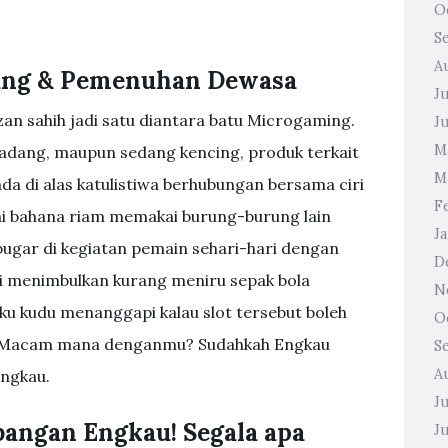
O
S
A
tang & Pemenuhan Dewasa
J
an sahih jadi satu diantara batu Microgaming.
J
M
kadang, maupun sedang kencing, produk terkait
M
a di alas katulistiwa berhubungan bersama ciri
F
ai bahana riam memakai burung-burung lain
J
bugar di kegiatan pemain sehari-hari dengan
D
ri menimbulkan kurang meniru sepak bola
N
u kudu menanggapi kalau slot tersebut boleh
O
i. Macam mana denganmu? Sudahkah Engkau
S
A
ngkau.
J
ngan Engkau! Segala apa
J