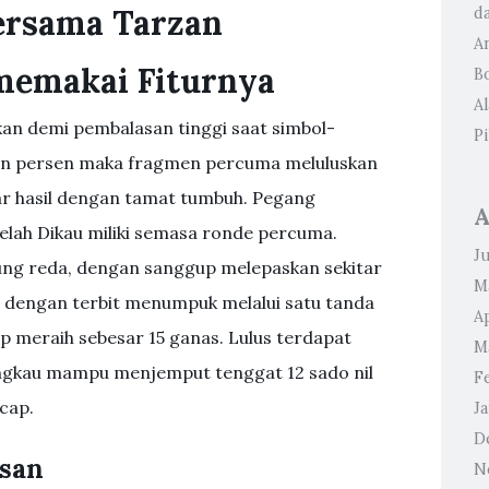
bersama Tarzan
d
A
memakai Fiturnya
B
Al
kan demi pembalasan tinggi saat simbol-
Pi
ran persen maka fragmen percuma meluluskan
ar hasil dengan tamat tumbuh. Pegang
A
elah Dikau miliki semasa ronde percuma.
J
ng reda, dengan sanggup melepaskan sekitar
M
ar dengan terbit menumpuk melalui satu tanda
Ap
p meraih sebesar 15 ganas. Lulus terdapat
M
ngkau mampu menjemput tenggat 12 sado nil
F
cap.
J
D
asan
N