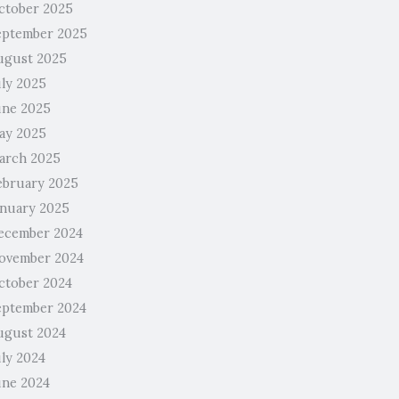
ctober 2025
eptember 2025
ugust 2025
uly 2025
une 2025
ay 2025
arch 2025
ebruary 2025
anuary 2025
ecember 2024
ovember 2024
ctober 2024
eptember 2024
ugust 2024
uly 2024
une 2024