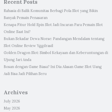
Recent Posts
Rahasia di Balik Komunitas Berbagi Pola Slot yang Bikin
Banyak Pemain Penasaran
Kenapa Fitur Hold Spin Slot Jadi Incaran Para Pemain Slot
Online Saat Ini?
Bukan Sekadar Dewa Norse: Pandangan Mendalam tentang
Slot Online Review Yggdrasil
Golden Dragon Slot: Simbol Kekayaan dan Keberuntungan di
Ujung Jari Anda
Bosan dengan Game Biasa? Ini Dia Alasan Game Slot Uang
Asli Bisa Jadi Pilihan Seru
Archives
July 2026
May 2026