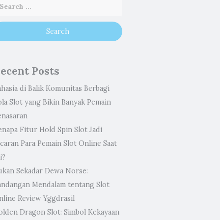
ecent Posts
hasia di Balik Komunitas Berbagi
ola Slot yang Bikin Banyak Pemain
enasaran
napa Fitur Hold Spin Slot Jadi
caran Para Pemain Slot Online Saat
i?
ukan Sekadar Dewa Norse:
andangan Mendalam tentang Slot
nline Review Yggdrasil
olden Dragon Slot: Simbol Kekayaan