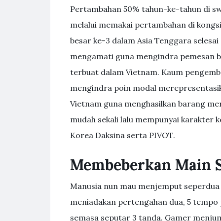
Pertambahan 50% tahun-ke-tahun di swa
melalui memakai pertambahan di kongsi
besar ke-3 dalam Asia Tenggara selesa
mengamati guna mengindra pemesan bu
terbuat dalam Vietnam. Kaum pengemba
mengindra poin modal merepresentasika
Vietnam guna menghasilkan barang mer
mudah sekali lalu mempunyai karakter k
Korea Daksina serta PIVOT.
Membeberkan Main S
Manusia nun mau menjemput seperdua d
meniadakan pertengahan dua, 5 tempo 
semasa seputar 3 tanda. Gamer menju