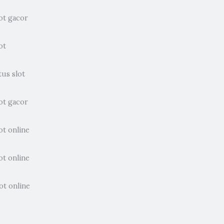
ot gacor
ot
tus slot
ot gacor
ot online
ot online
ot online