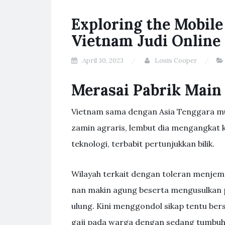
Exploring the Mobil
Vietnam Judi Online
April 30, 2023
Louis Cooper
Merasai Pabrik Main
Vietnam sama dengan Asia Tenggara mu
zamin agraris, lembut dia mengangkat 
teknologi, terbabit pertunjukkan bilik.
Wilayah terkait dengan toleran menjem
nan makin agung beserta mengusulkan
ulung. Kini menggondol sikap tentu be
gaji pada warga dengan sedang tumbuh. 