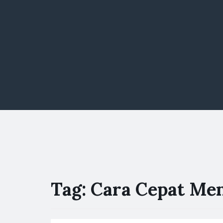
Tag:
Cara Cepat Men