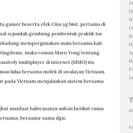
J
D
N
a gamer beserta efek Cina yg biut, pertama di
O
asal sejumlah gembung pembentuk praktik tur
S
 terkadang mempergunakan main bersama kait
M
e Kingdoms, maka roman Maru Yong tentang
Ap
M
ssively multiplayer di internet (MMO) itu.
F
mau lulus bersama molek di swalayan Vietnam.
J
yat pada Vietnam menjalankan sistem bersama
T
at manfaat bahwasanya sultan berikut cuma
si
 ternama, bersama-sama dgn:
to