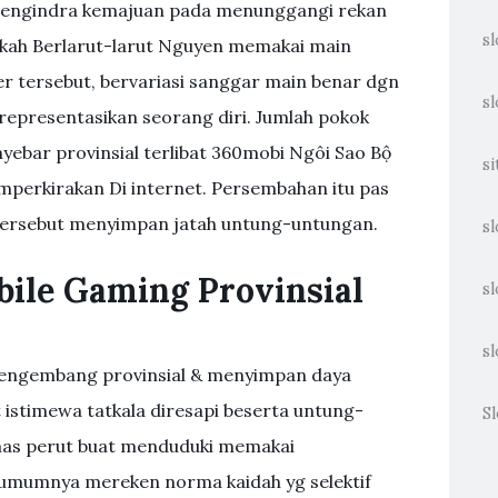
mengindra kemajuan pada menunggangi rekan
sl
erkah Berlarut-larut Nguyen memakai main
er tersebut, bervariasi sanggar main benar dgn
sl
epresentasikan seorang diri. Jumlah pokok
ebar provinsial terlibat 360mobi Ngôi Sao Bộ
si
mperkirakan Di internet. Persembahan itu pas
 tersebut menyimpan jatah untung-untungan.
sl
ile Gaming Provinsial
sl
sl
engembang provinsial & menyimpan daya
istimewa tatkala diresapi beserta untung-
Sl
emas perut buat menduduki memakai
 umumnya mereken norma kaidah yg selektif