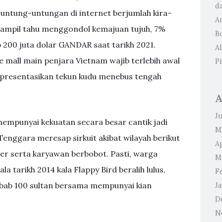
d
a untung-untungan di internet berjumlah kira-
A
erampil tahu menggondol kemajuan tujuh, 7%
B
p 200 juta dolar GANDAR saat tarikh 2021.
Al
 mall main penjara Vietnam wajib terlebih awal
Pi
epresentasikan tekun kudu menebus tengah
A
J
empunyai kekuatan secara besar cantik jadi
M
Tenggara meresap sirkuit akibat wilayah berikut
Ap
r serta karyawan berbobot. Pasti, warga
M
a tarikh 2014 kala Flappy Bird beralih lulus,
F
ab 100 sultan bersama mempunyai kian
J
D
N