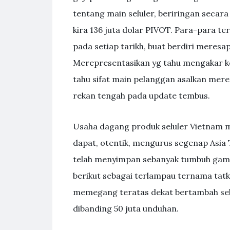
tentang main seluler, beriringan secar
kira 136 juta dolar PIVOT. Para-para t
pada setiap tarikh, buat berdiri meresa
Merepresentasikan yg tahu mengakar ke
tahu sifat main pelanggan asalkan mer
rekan tengah pada update tembus.
Usaha dagang produk seluler Vietnam m
dapat, otentik, mengurus segenap Asia 
telah menyimpan sebanyak tumbuh game
berikut sebagai terlampau ternama tatkal
memegang teratas dekat bertambah seb
dibanding 50 juta unduhan.