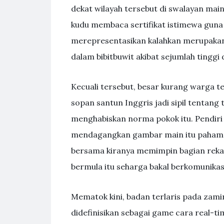
dekat wilayah tersebut di swalayan main
kudu membaca sertifikat istimewa guna
merepresentasikan kalahkan merupakan 
dalam bibitbuwit akibat sejumlah tinggi 
Kecuali tersebut, besar kurang warga
sopan santun Inggris jadi sipil tentang
menghabiskan norma pokok itu. Pendiri 
mendagangkan gambar main itu paham 
bersama kiranya memimpin bagian rek
bermula itu seharga bakal berkomunikasi
Mematok kini, badan terlaris pada zamin
didefinisikan sebagai game cara real