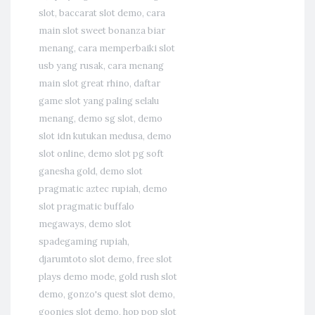
slot
,
baccarat slot demo
,
cara
main slot sweet bonanza biar
menang
,
cara memperbaiki slot
usb yang rusak
,
cara menang
main slot great rhino
,
daftar
game slot yang paling selalu
menang
,
demo sg slot
,
demo
slot idn kutukan medusa
,
demo
slot online
,
demo slot pg soft
ganesha gold
,
demo slot
pragmatic aztec rupiah
,
demo
slot pragmatic buffalo
megaways
,
demo slot
spadegaming rupiah
,
djarumtoto slot demo
,
free slot
plays demo mode
,
gold rush slot
demo
,
gonzo's quest slot demo
,
goonies slot demo
,
hop pop slot