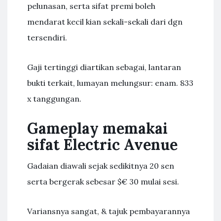
pelunasan, serta sifat premi boleh
mendarat kecil kian sekali-sekali dari dgn
tersendiri.
Gaji tertinggi diartikan sebagai, lantaran
bukti terkait, lumayan melungsur: enam. 833
x tanggungan.
Gameplay memakai
sifat Electric Avenue
Gadaian diawali sejak sedikitnya 20 sen
serta bergerak sebesar $€ 30 mulai sesi.
Variansnya sangat, & tajuk pembayarannya