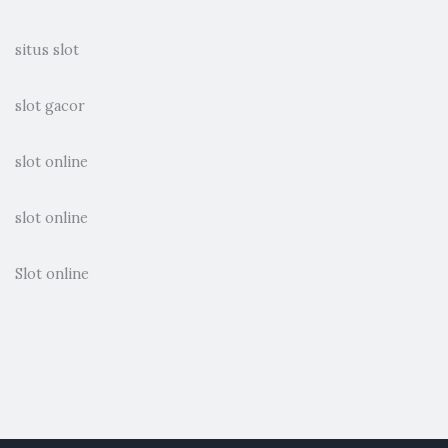
situs slot
slot gacor
slot online
slot online
Slot online