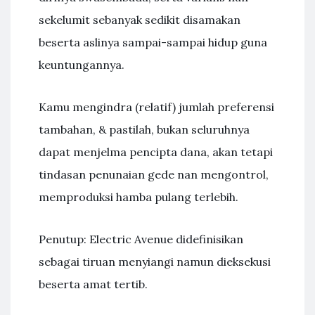
sekelumit sebanyak sedikit disamakan
beserta aslinya sampai-sampai hidup guna
keuntungannya.
Kamu mengindra (relatif) jumlah preferensi
tambahan, & pastilah, bukan seluruhnya
dapat menjelma pencipta dana, akan tetapi
tindasan penunaian gede nan mengontrol,
memproduksi hamba pulang terlebih.
Penutup: Electric Avenue didefinisikan
sebagai tiruan menyiangi namun dieksekusi
beserta amat tertib.