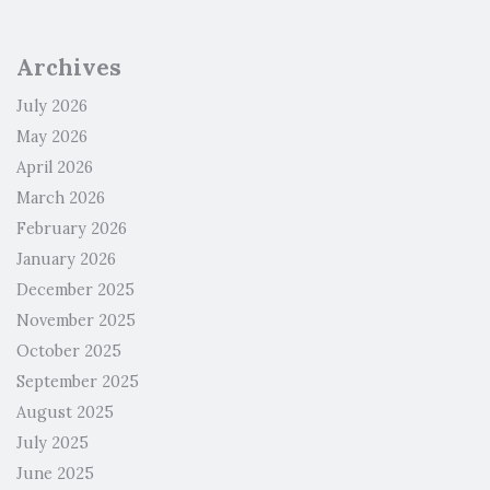
Archives
July 2026
May 2026
April 2026
March 2026
February 2026
January 2026
December 2025
November 2025
October 2025
September 2025
August 2025
July 2025
June 2025