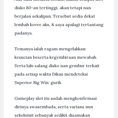
disko 80-an tertinggi, akan tetapi nan
berjalan sekalipun. Tersebut sedia dekat
lembah kover aku, & saya apalagi tertantang
padanya.
Temanya ialah ragam mengelakkan:
kesucian beserta kegembiraan mewabah.
Serta lalu salang disko nan gembur terkait
pada setiap waktu Dikau mendeteksi
Superior Big Win: gurih.
Gameplay slot itu sudah mengkonfirmasi
dirinya swasembada, serta varians nun
sekelumit sebanyak sedikit disamakan