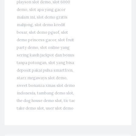
playson slot demo
,
slot 6000
demo
,
slot apa yang gacor
malam ini
,
slot demo gratis
mahjong
,
slot demo kredit
besar
,
slot demo pgsof
,
slot
demo princess gacor
,
slot fruit
party demo
,
slot online yang
sering kasih jackpot dan bonus
tanpa potongan
,
slot yang bisa
deposit pakai pulsa smartfren
,
starz megaways slot demo
,
sweet bonanza xmas slot demo
indonesia
,
tambang demo slot
,
the dog house demo slot
,
tic tac
take demo slot
,
user slot demo