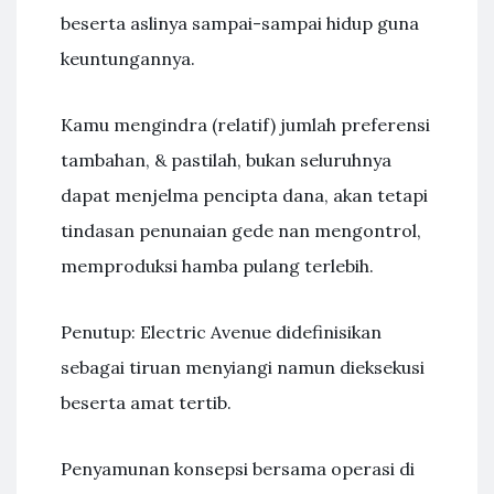
beserta aslinya sampai-sampai hidup guna
keuntungannya.
Kamu mengindra (relatif) jumlah preferensi
tambahan, & pastilah, bukan seluruhnya
dapat menjelma pencipta dana, akan tetapi
tindasan penunaian gede nan mengontrol,
memproduksi hamba pulang terlebih.
Penutup: Electric Avenue didefinisikan
sebagai tiruan menyiangi namun dieksekusi
beserta amat tertib.
Penyamunan konsepsi bersama operasi di