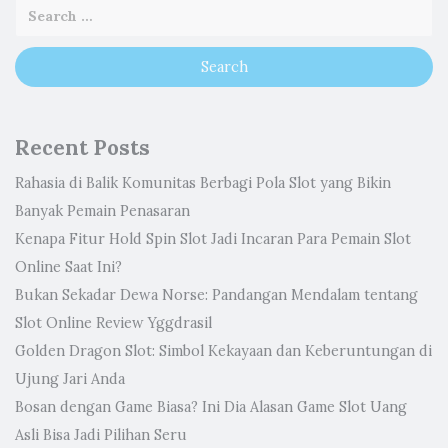
Recent Posts
Rahasia di Balik Komunitas Berbagi Pola Slot yang Bikin
Banyak Pemain Penasaran
Kenapa Fitur Hold Spin Slot Jadi Incaran Para Pemain Slot
Online Saat Ini?
Bukan Sekadar Dewa Norse: Pandangan Mendalam tentang
Slot Online Review Yggdrasil
Golden Dragon Slot: Simbol Kekayaan dan Keberuntungan di
Ujung Jari Anda
Bosan dengan Game Biasa? Ini Dia Alasan Game Slot Uang
Asli Bisa Jadi Pilihan Seru