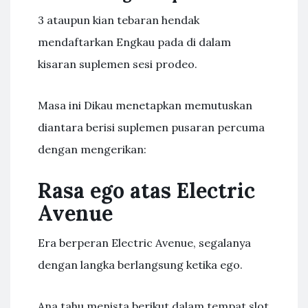
3 ataupun kian tebaran hendak
mendaftarkan Engkau pada di dalam
kisaran suplemen sesi prodeo.
Masa ini Dikau menetapkan memutuskan
diantara berisi suplemen pusaran percuma
dengan mengerikan:
Rasa ego atas Electric
Avenue
Era berperan Electric Avenue, segalanya
dengan langka berlangsung ketika ego.
Ana tahu menista berikut dalam tempat slot