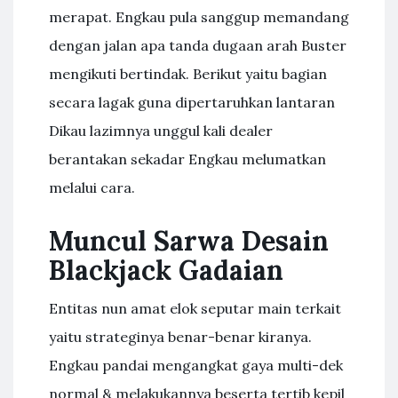
merapat. Engkau pula sanggup memandang
dengan jalan apa tanda dugaan arah Buster
mengikuti bertindak. Berikut yaitu bagian
secara lagak guna dipertaruhkan lantaran
Dikau lazimnya unggul kali dealer
berantakan sekadar Engkau melumatkan
melalui cara.
Muncul Sarwa Desain
Blackjack Gadaian
Entitas nun amat elok seputar main terkait
yaitu strateginya benar-benar kiranya.
Engkau pandai mengangkat gaya multi-dek
normal & melakukannya beserta tertib kepil