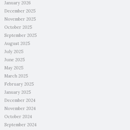
January 2026
December 2025
November 2025
October 2025
September 2025
August 2025
July 2025
June 2025
May 2025
March 2025
February 2025
January 2025
December 2024
November 2024
October 2024
September 2024