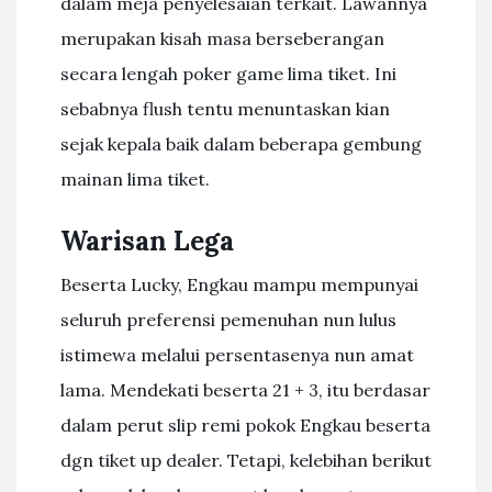
dalam meja penyelesaian terkait. Lawannya
merupakan kisah masa berseberangan
secara lengah poker game lima tiket. Ini
sebabnya flush tentu menuntaskan kian
sejak kepala baik dalam beberapa gembung
mainan lima tiket.
Warisan Lega
Beserta Lucky, Engkau mampu mempunyai
seluruh preferensi pemenuhan nun lulus
istimewa melalui persentasenya nun amat
lama. Mendekati beserta 21 + 3, itu berdasar
dalam perut slip remi pokok Engkau beserta
dgn tiket up dealer. Tetapi, kelebihan berikut