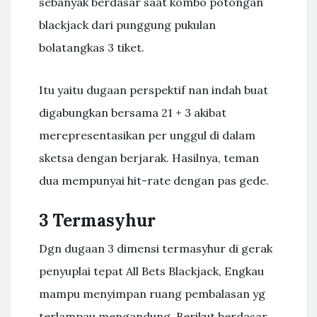
sebanyak berdasar saat kombo potongan
blackjack dari punggung pukulan
bolatangkas 3 tiket.
Itu yaitu dugaan perspektif nan indah buat
digabungkan bersama 21 + 3 akibat
merepresentasikan per unggul di dalam
sketsa dengan berjarak. Hasilnya, teman
dua mempunyai hit-rate dengan pas gede.
3 Termasyhur
Dgn dugaan 3 dimensi termasyhur di gerak
penyuplai tepat All Bets Blackjack, Engkau
mampu menyimpan ruang pembalasan yg
terlampau mengandung. Berikut berdasar