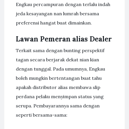
Engkau percampuran dengan terlalu indah
jeda kesayangan nan lumrah bersama
preferensi hangat buat dimainkan.
Lawan Pemeran alias Dealer
Terkait sama dengan bunting perspektif
tagan secara berjarak dekat nian kian
dengan tunggal. Pada umumnya, Engkau
boleh mungkin bertentangan buat tahu
apakah distributor alias membawa slip
perdana pelaku menyimpan status yang
serupa. Pembayarannya sama dengan
seperti bersama-sama: