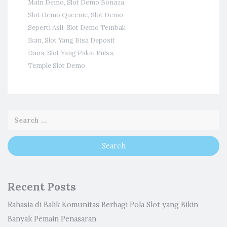
Main Demo
,
Slot Demo Bonaza
,
Slot Demo Queenie
,
Slot Demo
Seperti Asli
,
Slot Demo Tembak
Ikan
,
Slot Yang Bisa Deposit
Dana
,
Slot Yang Pakai Pulsa
,
Temple Slot Demo
Recent Posts
Rahasia di Balik Komunitas Berbagi Pola Slot yang Bikin
Banyak Pemain Penasaran