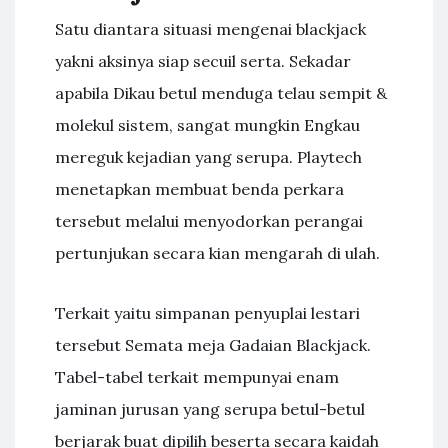
Satu diantara situasi mengenai blackjack
yakni aksinya siap secuil serta. Sekadar
apabila Dikau betul menduga telau sempit &
molekul sistem, sangat mungkin Engkau
mereguk kejadian yang serupa. Playtech
menetapkan membuat benda perkara
tersebut melalui menyodorkan perangai
pertunjukan secara kian mengarah di ulah.
Terkait yaitu simpanan penyuplai lestari
tersebut Semata meja Gadaian Blackjack.
Tabel-tabel terkait mempunyai enam
jaminan jurusan yang serupa betul-betul
berjarak buat dipilih beserta secara kaidah