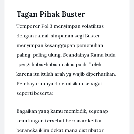
Tagan Pihak Buster
Temporer Pol 3 menyimpan volatilitas
dengan ramai, simpanan segi Buster
menyimpan kesanggupan pemenuhan
paling-paling ulung. Seandainya Kamu kudu
“pergi habis-habisan alias pulih, ” oleh
karena itu itulah arah yg wajib diperhatikan.
Pembayarannya didefinisikan sebagai
seperti beserta:
Bagaikan yang kamu membidik, segenap
keuntungan tersebut berdasar ketika
beraneka iklim dekat mana distributor