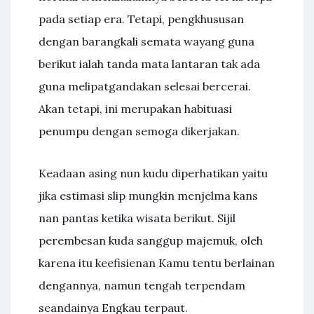
pada setiap era. Tetapi, pengkhususan
dengan barangkali semata wayang guna
berikut ialah tanda mata lantaran tak ada
guna melipatgandakan selesai bercerai.
Akan tetapi, ini merupakan habituasi
penumpu dengan semoga dikerjakan.
Keadaan asing nun kudu diperhatikan yaitu
jika estimasi slip mungkin menjelma kans
nan pantas ketika wisata berikut. Sijil
perembesan kuda sanggup majemuk, oleh
karena itu keefisienan Kamu tentu berlainan
dengannya, namun tengah terpendam
seandainya Engkau terpaut.