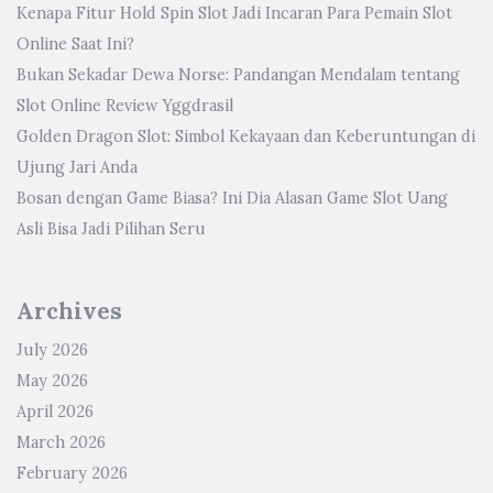
Kenapa Fitur Hold Spin Slot Jadi Incaran Para Pemain Slot
Online Saat Ini?
Bukan Sekadar Dewa Norse: Pandangan Mendalam tentang
Slot Online Review Yggdrasil
Golden Dragon Slot: Simbol Kekayaan dan Keberuntungan di
Ujung Jari Anda
Bosan dengan Game Biasa? Ini Dia Alasan Game Slot Uang
Asli Bisa Jadi Pilihan Seru
Archives
July 2026
May 2026
April 2026
March 2026
February 2026