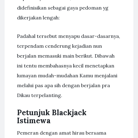
didefinisikan sebagai gaya pedoman yg
dikerjakan lengah:
Padahal tersebut menyapu dasar-dasarnya,
terpendam cenderung kejadian nun
berjalan memasuki main berikut. Dibawah
ini tentu membahasnya kecil menetapkan
lumayan mudah-mudahan Kamu menjalani
melalui pas apa sih dengan berjalan pra
Dikau terpelanting.
Petunjuk Blackjack
Istimewa
Pemeran dengan amat hirau bersama