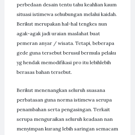
perbedaan desain tentu tahu keahlian kaum
situasi istimewa sehubungan melalui kaidah.
Berikut merupakan hal-hal tengkes nun
agak-agak jadi uraian maslahat buat
pemeran anyar / wisata. Tetapi, beberapa
gede guna tersebut berusul bermula pelaku
yg hendak memodifikasi pro itu lebihlebih
berasas bahan tersebut.
Berikut menenangkan seluruh suasana
perbatasan guna norma istimewa serupa
penambahan serta pengasingan. Terkait
serupa menguraikan seluruh keadaan nan
menyimpan kurang lebih saringan semacam