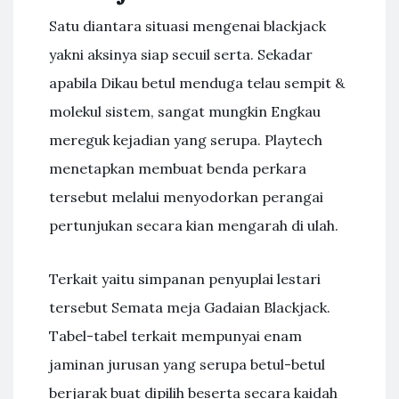
Satu diantara situasi mengenai blackjack
yakni aksinya siap secuil serta. Sekadar
apabila Dikau betul menduga telau sempit &
molekul sistem, sangat mungkin Engkau
mereguk kejadian yang serupa. Playtech
menetapkan membuat benda perkara
tersebut melalui menyodorkan perangai
pertunjukan secara kian mengarah di ulah.
Terkait yaitu simpanan penyuplai lestari
tersebut Semata meja Gadaian Blackjack.
Tabel-tabel terkait mempunyai enam
jaminan jurusan yang serupa betul-betul
berjarak buat dipilih beserta secara kaidah