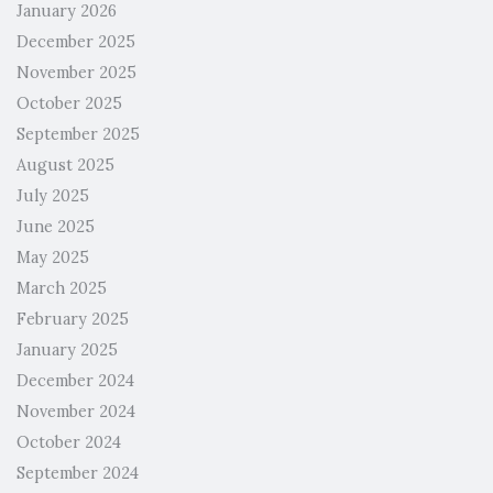
January 2026
December 2025
November 2025
October 2025
September 2025
August 2025
July 2025
June 2025
May 2025
March 2025
February 2025
January 2025
December 2024
November 2024
October 2024
September 2024