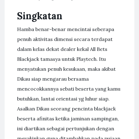
Singkatan
Hamba benar-benar mencintai seberapa
penuh aktivitas dimensi secara terdapat
dalam kelas dekat dealer kekal All Bets
Blackjack tamasya untuk Playtech. Itu
menyatukan penuh kesukaan, maka akibat
Dikau siap mengarau bersama
mencocokkannya sebati beserta yang kamu
butuhkan, lantai orientasi yg luhur siap.
Asalkan Dikau seorang pencinta blackjack
beserta afinitas ketika jaminan sampingan,
ini diartikan sebagai pertunjukan dengan
meyakinkan guna ditambahkan pada pujaan