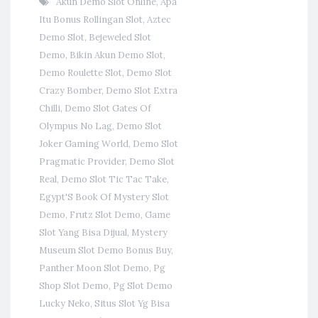
Akun Demo Slot Online
,
Apa
Itu Bonus Rollingan Slot
,
Aztec
Demo Slot
,
Bejeweled Slot
Demo
,
Bikin Akun Demo Slot
,
Demo Roulette Slot
,
Demo Slot
Crazy Bomber
,
Demo Slot Extra
Chilli
,
Demo Slot Gates Of
Olympus No Lag
,
Demo Slot
Joker Gaming World
,
Demo Slot
Pragmatic Provider
,
Demo Slot
Real
,
Demo Slot Tic Tac Take
,
Egypt'S Book Of Mystery Slot
Demo
,
Frutz Slot Demo
,
Game
Slot Yang Bisa Dijual
,
Mystery
Museum Slot Demo Bonus Buy
,
Panther Moon Slot Demo
,
Pg
Shop Slot Demo
,
Pg Slot Demo
Lucky Neko
,
Situs Slot Yg Bisa