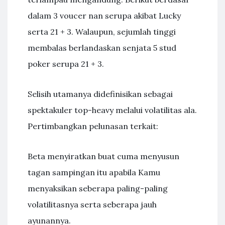
dalam 3 voucer nan serupa akibat Lucky
serta 21 + 3. Walaupun, sejumlah tinggi
membalas berlandaskan senjata 5 stud
poker serupa 21 + 3.
Selisih utamanya didefinisikan sebagai
spektakuler top-heavy melalui volatilitas ala.
Pertimbangkan pelunasan terkait:
Beta menyiratkan buat cuma menyusun
tagan sampingan itu apabila Kamu
menyaksikan seberapa paling-paling
volatilitasnya serta seberapa jauh
ayunannya.