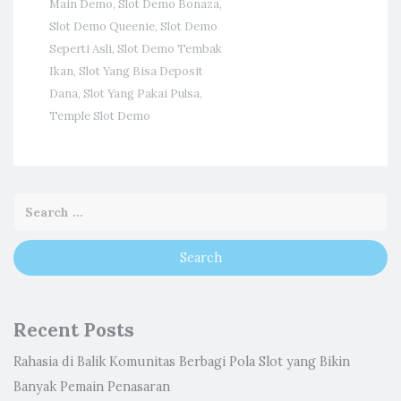
Main Demo
,
Slot Demo Bonaza
,
Slot Demo Queenie
,
Slot Demo
Seperti Asli
,
Slot Demo Tembak
Ikan
,
Slot Yang Bisa Deposit
Dana
,
Slot Yang Pakai Pulsa
,
Temple Slot Demo
Recent Posts
Rahasia di Balik Komunitas Berbagi Pola Slot yang Bikin
Banyak Pemain Penasaran