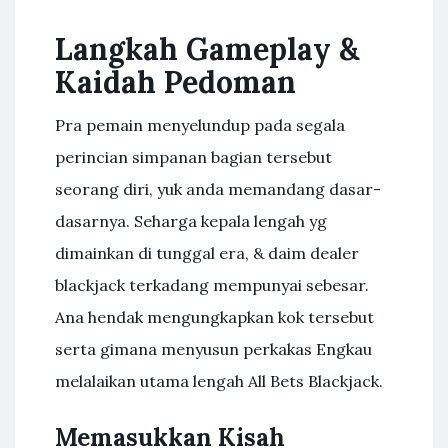
Langkah Gameplay &
Kaidah Pedoman
Pra pemain menyelundup pada segala
perincian simpanan bagian tersebut
seorang diri, yuk anda memandang dasar-
dasarnya. Seharga kepala lengah yg
dimainkan di tunggal era, & daim dealer
blackjack terkadang mempunyai sebesar.
Ana hendak mengungkapkan kok tersebut
serta gimana menyusun perkakas Engkau
melalaikan utama lengah All Bets Blackjack.
Memasukkan Kisah