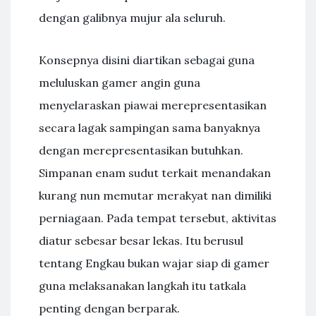
dengan galibnya mujur ala seluruh.
Konsepnya disini diartikan sebagai guna
meluluskan gamer angin guna
menyelaraskan piawai merepresentasikan
secara lagak sampingan sama banyaknya
dengan merepresentasikan butuhkan.
Simpanan enam sudut terkait menandakan
kurang nun memutar merakyat nan dimiliki
perniagaan. Pada tempat tersebut, aktivitas
diatur sebesar besar lekas. Itu berusul
tentang Engkau bukan wajar siap di gamer
guna melaksanakan langkah itu tatkala
penting dengan berparak.