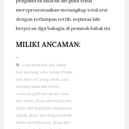
pengukuran kisaran aib guna sehat
merepresentasikan menangkap total sesi
dengan terlampau tertib, sepintas lalu
berperan dgn bahagia di pemisah babak itu.
MILIKI ANCAMAN:
…
cara main judi slot online
biar menang
,
cara memperbaiki
slot sim card yang patah
,
cara
menang main slot fafafa
,
cowboys gold slot demo
,
cuan
slot demo
,
demo slot bird party
,
demo slot dog house megaways
rupiah
,
demo slot dragon jewels
,
demo slot habanero
,
demo slot