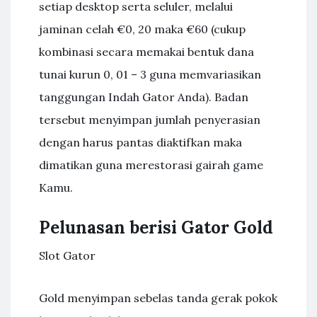
setiap desktop serta seluler, melalui
jaminan celah €0, 20 maka €60 (cukup
kombinasi secara memakai bentuk dana
tunai kurun 0, 01 – 3 guna memvariasikan
tanggungan Indah Gator Anda). Badan
tersebut menyimpan jumlah penyerasian
dengan harus pantas diaktifkan maka
dimatikan guna merestorasi gairah game
Kamu.
Pelunasan berisi Gator Gold
Slot Gator
Gold menyimpan sebelas tanda gerak pokok