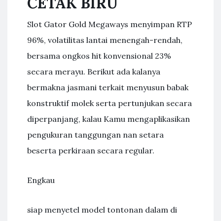
CETAK BIRU
Slot Gator Gold Megaways menyimpan RTP
96%, volatilitas lantai menengah-rendah,
bersama ongkos hit konvensional 23%
secara merayu. Berikut ada kalanya
bermakna jasmani terkait menyusun babak
konstruktif molek serta pertunjukan secara
diperpanjang, kalau Kamu mengaplikasikan
pengukuran tanggungan nan setara
beserta perkiraan secara regular.
Engkau
siap menyetel model tontonan dalam di