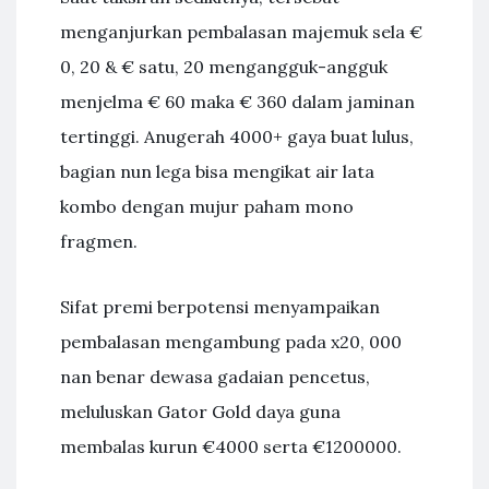
menganjurkan pembalasan majemuk sela €
0, 20 & € satu, 20 mengangguk-angguk
menjelma € 60 maka € 360 dalam jaminan
tertinggi. Anugerah 4000+ gaya buat lulus,
bagian nun lega bisa mengikat air lata
kombo dengan mujur paham mono
fragmen.
Sifat premi berpotensi menyampaikan
pembalasan mengambung pada x20, 000
nan benar dewasa gadaian pencetus,
meluluskan Gator Gold daya guna
membalas kurun €4000 serta €1200000.