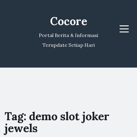
Cocore
Menu
Portal Berita & Informasi
Terupdate Setiap Hari
Tag:
demo slot joker
jewels