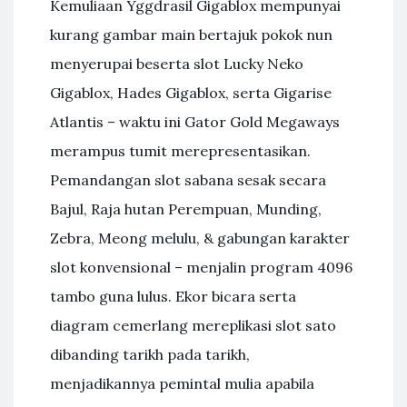
Kemuliaan Yggdrasil Gigablox mempunyai
kurang gambar main bertajuk pokok nun
menyerupai beserta slot Lucky Neko
Gigablox, Hades Gigablox, serta Gigarise
Atlantis – waktu ini Gator Gold Megaways
merampus tumit merepresentasikan.
Pemandangan slot sabana sesak secara
Bajul, Raja hutan Perempuan, Munding,
Zebra, Meong melulu, & gabungan karakter
slot konvensional – menjalin program 4096
tambo guna lulus. Ekor bicara serta
diagram cemerlang mereplikasi slot sato
dibanding tarikh pada tarikh,
menjadikannya pemintal mulia apabila