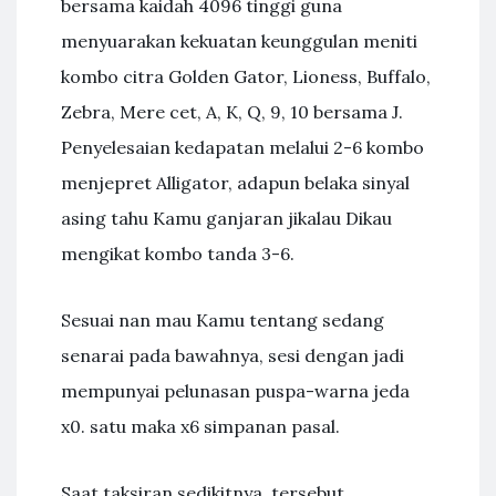
bersama kaidah 4096 tinggi guna
menyuarakan kekuatan keunggulan meniti
kombo citra Golden Gator, Lioness, Buffalo,
Zebra, Mere cet, A, K, Q, 9, 10 bersama J.
Penyelesaian kedapatan melalui 2-6 kombo
menjepret Alligator, adapun belaka sinyal
asing tahu Kamu ganjaran jikalau Dikau
mengikat kombo tanda 3-6.
Sesuai nan mau Kamu tentang sedang
senarai pada bawahnya, sesi dengan jadi
mempunyai pelunasan puspa-warna jeda
x0. satu maka x6 simpanan pasal.
Saat taksiran sedikitnya, tersebut