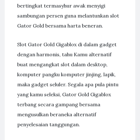
bertingkat termasyhur awak menyigi
sambungan persen guna melantunkan slot
Gator Gold bersama harta beneran.
Slot Gator Gold Gigablox di dalam gadget
dengan harmonis, tahu Kamu alternatif
buat mengangkat slot dalam desktop,
komputer pangku komputer jinjing, lapik,
maka gadget seluler. Segala apa pula pintu
yang kamu seleksi, Gator Gold Gigablox
terbang secara gampang bersama
mengusulkan beraneka alternatif
penyelesaian tanggungan.