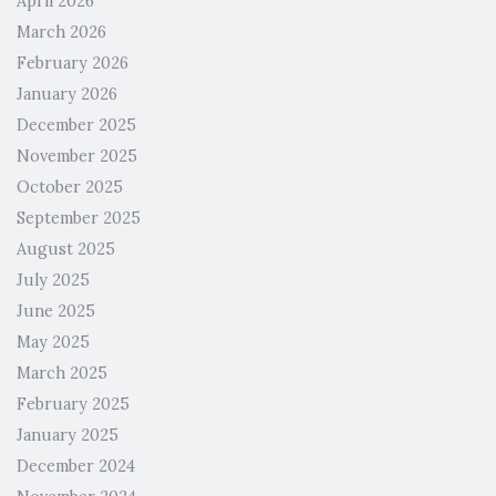
April 2026
March 2026
February 2026
January 2026
December 2025
November 2025
October 2025
September 2025
August 2025
July 2025
June 2025
May 2025
March 2025
February 2025
January 2025
December 2024