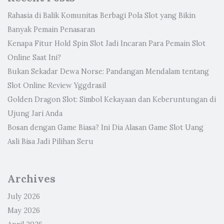
Rahasia di Balik Komunitas Berbagi Pola Slot yang Bikin
Banyak Pemain Penasaran
Kenapa Fitur Hold Spin Slot Jadi Incaran Para Pemain Slot
Online Saat Ini?
Bukan Sekadar Dewa Norse: Pandangan Mendalam tentang
Slot Online Review Yggdrasil
Golden Dragon Slot: Simbol Kekayaan dan Keberuntungan di
Ujung Jari Anda
Bosan dengan Game Biasa? Ini Dia Alasan Game Slot Uang
Asli Bisa Jadi Pilihan Seru
Archives
July 2026
May 2026