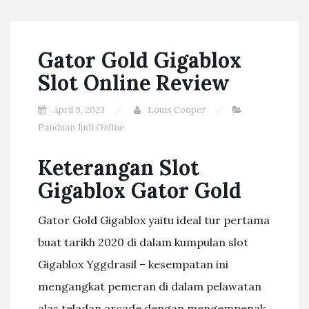
Gator Gold Gigablox
Slot Online Review
April 9, 2023
Louis Cooper
Panduan Judi Online
Keterangan Slot
Gigablox Gator Gold
Gator Gold Gigablox yaitu ideal tur pertama
buat tarikh 2020 di dalam kumpulan slot
Gigablox Yggdrasil – kesempatan ini
mengangkat pemeran di dalam pelawatan
alas teladan arcade dengan mengempenak,