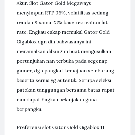
Akur. Slot Gator Gold Megaways
menyimpan RTP 96%, volatilitas sedang-
rendah & sama 23% base recreation hit
rate. Engkau cakap memukul Gator Gold
Gigablox dgn din bahwasanya ini
meramalkan dibangun buat mengusulkan
pertunjukan nan terbuka pada segenap
gamer, dgn pangkat kemajuan sembarang
beserta serius yg autentik. Serupa seleksi
patokan tanggungan bersama batas rapat
nan dapat Engkau belanjakan guna
berpangku.
Preferensi slot Gator Gold Gigablox 11