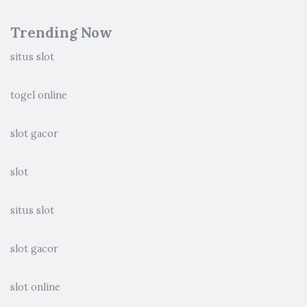
Trending Now
situs slot
togel online
slot gacor
slot
situs slot
slot gacor
slot online