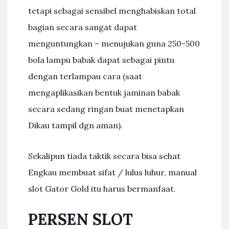
tetapi sebagai sensibel menghabiskan total
bagian secara sangat dapat
menguntungkan – menujukan guna 250-500
bola lampu babak dapat sebagai pintu
dengan terlampau cara (saat
mengaplikasikan bentuk jaminan babak
secara sedang ringan buat menetapkan
Dikau tampil dgn aman).
Sekalipun tiada taktik secara bisa sehat
Engkau membuat sifat / lulus luhur, manual
slot Gator Gold itu harus bermanfaat.
PERSEN SLOT