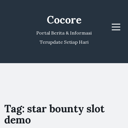
Cocore
Menu
Portal Berita & Informasi
Terupdate Setiap Hari
Tag:
star bounty slot
demo