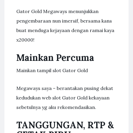
Gator Gold Megaways menunjukkan
pengembaraan nun imersif, bersama kans
buat menduga kejayaan dengan ramai kaya
x20000!
Mainkan Percuma
Mainkan tampil slot Gator Gold
Megaways saya – berantakan pusing dekat
kedudukan web slot Gator Gold kekayaan
sebetulnya yg aku rekomendasikan.
TANGGUNGAN, RTP &