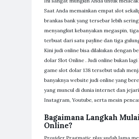
Ini sangat mungkin Anda untuk melacak
Saat Anda memainkan empat slot sekal
brankas bank yang tersebar lebih serin
menyangkut kebanyakan megaspin, tiga 
terbuat dari satu payline dan tiga gulun
Kini judi online bisa dilakukan dengan 
dolar Slot Online . Judi online bukan l
game slot dolar 138 tersebut udah menj
banyaknya website judi online yang bere
yang muncul di dunia internet dan jejari
Instagram, Youtube, serta mesin pencar
Bagaimana Langkah Mula
Online?
Provider Pragmatic play sudah lama mer