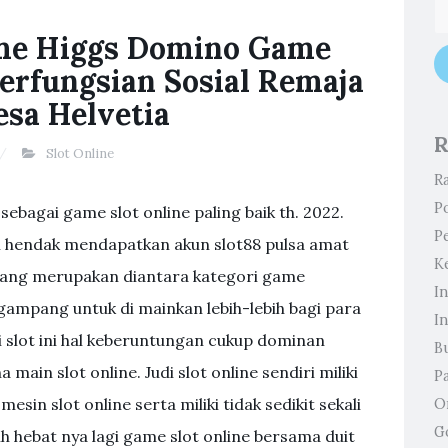
me Higgs Domino Game
erfungsian Sosial Remaja
esa Helvetia
R
Slot Online
Ra
P
bagai game slot online paling baik th. 2022.
P
an hendak mendapatkan akun slot88 pulsa amat
Ke
enang merupakan diantara kategori game
In
ampang untuk di mainkan lebih-lebih bagi para
In
 slot ini hal keberuntungan cukup dominan
B
n slot online. Judi slot online sendiri miliki
P
in slot online serta miliki tidak sedikit sekali
O
G
h hebat nya lagi game slot online bersama duit