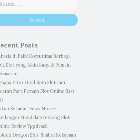
ecent Posts
hasia di Balik Komunitas Berbagi
ola Slot yang Bikin Banyak Pemain
enasaran
napa Fitur Hold Spin Slot Jadi
caran Para Pemain Slot Online Saat
i?
ukan Sekadar Dewa Norse:
andangan Mendalam tentang Slot
nline Review Yggdrasil
olden Dragon Slot: Simbol Kekayaan