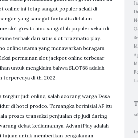
J
t online ini tetap sangat populer sekali di
D
enangan yang sanagat fantastis didalam
N
 slot great rhino sangatlah populer sekali di
O
S
ame terbaik dari situs slot pragmatic play.
M
sino online utama yang menawarkan beragam
Ap
leksi permainan slot jackpot online terbesar
M
lebihan untuk mengklaim bahwa SLOT88 adalah
F
 terpercaya di th. 2022.
J
ergiur judi online, salah seorang warga Desa
T
ur di hotel prodeo. Tersangka berinisial AF itu
si
ala proses transaksi penjualan cip judi daring
 warung dekat kediamannya. AdvantPlay adalah
to
ki tujuan untuk memberikan pengalaman