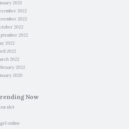
anuary 2023
ecember 2022
ovember 2022
ctober 2022
eptember 2022
ay 2022
ril 2022
arch 2022
ebruary 2022
anuary 2020
rending Now
tus slot
gel online