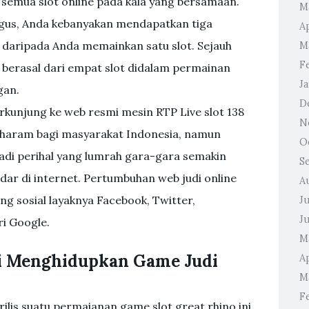
 semua slot online pada kala yang bersamaan.
M
igus, Anda kebanyakan mendapatkan tiga
Ap
g daripada Anda memainkan satu slot. Sejauh
M
F
berasal dari empat slot didalam permainan
J
gan.
D
berkunjung ke web resmi mesin RTP Live slot 138
N
agi haram bagi masyarakat Indonesia, namun
O
adi perihal yang lumrah gara-gara semakin
S
dar di internet. Pertumbuhan web judi online
A
ng sosial layaknya Facebook, Twitter,
J
J
i Google.
M
i Menghidupkan Game Judi
Ap
M
F
ilis suatu permaianan game slot great rhino ini