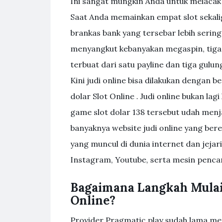
Ini sangat mungkin Anda untuk melacak
Saat Anda memainkan empat slot sekal
brankas bank yang tersebar lebih serin
menyangkut kebanyakan megaspin, tiga 
terbuat dari satu payline dan tiga gulun
Kini judi online bisa dilakukan dengan 
dolar Slot Online . Judi online bukan l
game slot dolar 138 tersebut udah menj
banyaknya website judi online yang bere
yang muncul di dunia internet dan jejari
Instagram, Youtube, serta mesin pencar
Bagaimana Langkah Mula
Online?
Provider Pragmatic play sudah lama mer