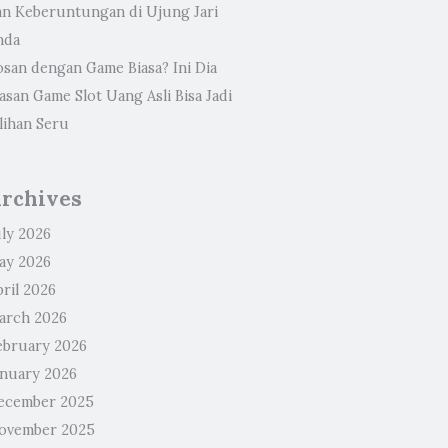
an Keberuntungan di Ujung Jari
nda
osan dengan Game Biasa? Ini Dia
asan Game Slot Uang Asli Bisa Jadi
lihan Seru
rchives
uly 2026
ay 2026
ril 2026
arch 2026
ebruary 2026
anuary 2026
ecember 2025
ovember 2025