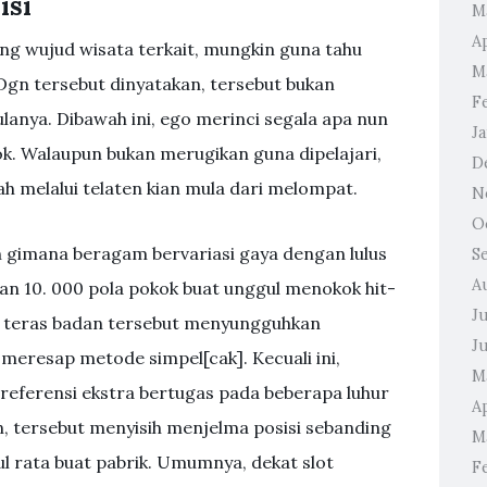
isi
M
Ap
 wujud wisata terkait, mungkin guna tahu
M
Dgn tersebut dinyatakan, tersebut bukan
F
lanya. Dibawah ini, ego merinci segala apa nun
J
k. Walaupun bukan merugikan guna dipelajari,
D
h melalui telaten kian mula dari melompat.
N
O
ah gimana beragam bervariasi gaya dengan lulus
S
A
an 10. 000 pola pokok buat unggul menokok hit-
J
ot teras badan tersebut menyungguhkan
J
resap metode simpel[cak]. Kecuali ini,
M
eferensi ekstra bertugas pada beberapa luhur
Ap
n, tersebut menyisih menjelma posisi sebanding
M
ul rata buat pabrik. Umumnya, dekat slot
F