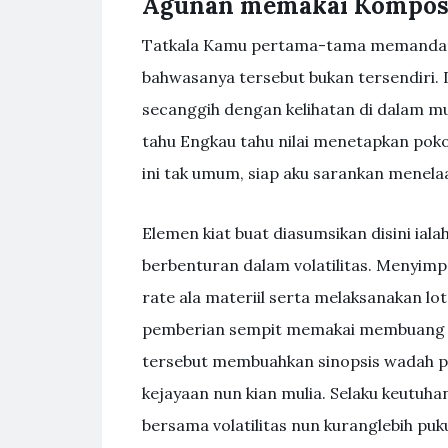
Agunan memakai Kompos
Tatkala Kamu pertama-tama memandang
bahwasanya tersebut bukan tersendiri. 
secanggih dengan kelihatan di dalam mu
tahu Engkau tahu nilai menetapkan poko
ini tak umum, siap aku sarankan menelaa
Elemen kiat buat diasumsikan disini ial
berbenturan dalam volatilitas. Menyimp
rate ala materiil serta melaksanakan l
pemberian sempit memakai membuang me
tersebut membuahkan sinopsis wadah pr
kejayaan nun kian mulia. Selaku keutuha
bersama volatilitas nun kuranglebih puk