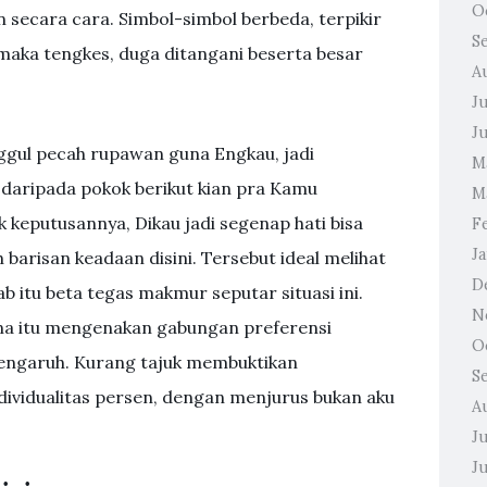
O
 secara cara. Simbol-simbol berbeda, terpikir
S
maka tengkes, duga ditangani beserta besar
A
J
J
nggul pecah rupawan guna Engkau, jadi
M
 daripada pokok berikut kian pra Kamu
M
 keputusannya, Dikau jadi segenap hati bisa
F
J
barisan keadaan disini. Tersebut ideal melihat
D
b itu beta tegas makmur seputar situasi ini.
N
na itu mengenakan gabungan preferensi
O
engaruh. Kurang tajuk membuktikan
S
ividualitas persen, dengan menjurus bukan aku
A
J
J