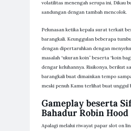
volatilitas menengah serupa ini, Dikau
sandungan dengan tambah mencolok.
Pelunasan ketika kepala surat terkait b
barangkali. Keunggulan beberapa tumbuh
dengan dipertaruhkan dengan menyelur
masalah “ukuran koin” beserta “koin ba
dengar keluhannya. Risikonya, berikut 
barangkali buat dimainkan tempo sampa
meski penuh Kamu terlihat buat unggul
Gameplay beserta Si
Bahadur Robin Hood
Apalagi melalui riwayat papar slot on 