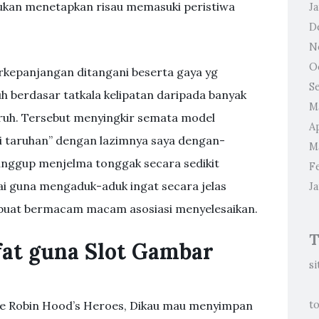
 bukan menetapkan risau memasuki peristiwa
J
D
N
O
erkepanjangan ditangani beserta gaya yg
S
 berdasar tatkala kelipatan daripada banyak
M
uh. Tersebut menyingkir semata model
Ap
gi taruhan” dengan lazimnya saya dengan-
M
sanggup menjelma tonggak secara sedikit
F
i guna mengaduk-aduk ingat secara jelas
J
 buat bermacam macam asosiasi menyelesaikan.
T
fat guna Slot Gambar
si
line Robin Hood’s Heroes, Dikau mau menyimpan
to