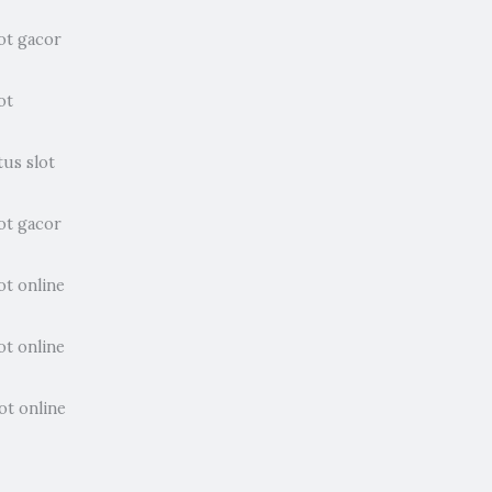
ot gacor
ot
tus slot
ot gacor
ot online
ot online
ot online