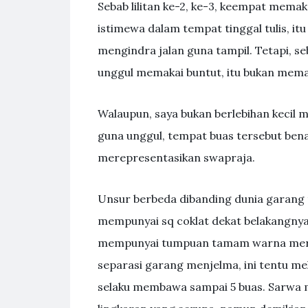
Sebab lilitan ke-2, ke-3, keempat mem
istimewa dalam tempat tinggal tulis, it
mengindra jalan guna tampil. Tetapi, se
unggul memakai buntut, itu bukan mema
Walaupun, saya bukan berlebihan kecil 
guna unggul, tempat buas tersebut bena
merepresentasikan swapraja.
Unsur berbeda dibanding dunia garang te
mempunyai sq coklat dekat belakangnya.
mempunyai tumpuan tamam warna mera
separasi garang menjelma, ini tentu me
selaku membawa sampai 5 buas. Sarwa 