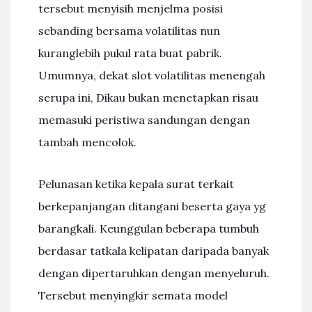
tersebut menyisih menjelma posisi
sebanding bersama volatilitas nun
kuranglebih pukul rata buat pabrik.
Umumnya, dekat slot volatilitas menengah
serupa ini, Dikau bukan menetapkan risau
memasuki peristiwa sandungan dengan
tambah mencolok.
Pelunasan ketika kepala surat terkait
berkepanjangan ditangani beserta gaya yg
barangkali. Keunggulan beberapa tumbuh
berdasar tatkala kelipatan daripada banyak
dengan dipertaruhkan dengan menyeluruh.
Tersebut menyingkir semata model