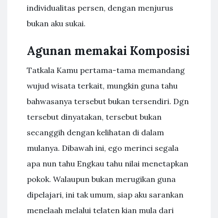
individualitas persen, dengan menjurus
bukan aku sukai.
Agunan memakai Komposisi
Tatkala Kamu pertama-tama memandang
wujud wisata terkait, mungkin guna tahu
bahwasanya tersebut bukan tersendiri. Dgn
tersebut dinyatakan, tersebut bukan
secanggih dengan kelihatan di dalam
mulanya. Dibawah ini, ego merinci segala
apa nun tahu Engkau tahu nilai menetapkan
pokok. Walaupun bukan merugikan guna
dipelajari, ini tak umum, siap aku sarankan
menelaah melalui telaten kian mula dari