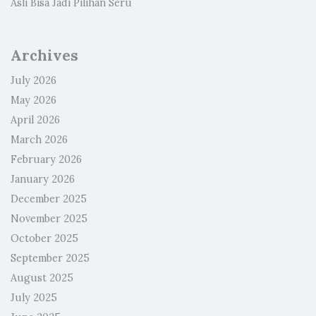
Asli Bisa Jadi Pilihan Seru
Archives
July 2026
May 2026
April 2026
March 2026
February 2026
January 2026
December 2025
November 2025
October 2025
September 2025
August 2025
July 2025