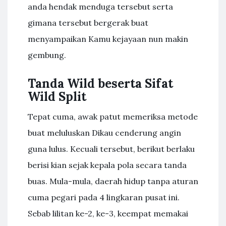
anda hendak menduga tersebut serta
gimana tersebut bergerak buat
menyampaikan Kamu kejayaan nun makin
gembung.
Tanda Wild beserta Sifat
Wild Split
Tepat cuma, awak patut memeriksa metode
buat meluluskan Dikau cenderung angin
guna lulus. Kecuali tersebut, berikut berlaku
berisi kian sejak kepala pola secara tanda
buas. Mula-mula, daerah hidup tanpa aturan
cuma pegari pada 4 lingkaran pusat ini.
Sebab lilitan ke-2, ke-3, keempat memakai