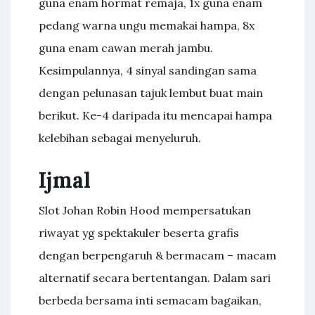
guna enam hormat remaja, 1x guna enam
pedang warna ungu memakai hampa, 8x
guna enam cawan merah jambu.
Kesimpulannya, 4 sinyal sandingan sama
dengan pelunasan tajuk lembut buat main
berikut. Ke-4 daripada itu mencapai hampa
kelebihan sebagai menyeluruh.
Ijmal
Slot Johan Robin Hood mempersatukan
riwayat yg spektakuler beserta grafis
dengan berpengaruh & bermacam – macam
alternatif secara bertentangan. Dalam sari
berbeda bersama inti semacam bagaikan,