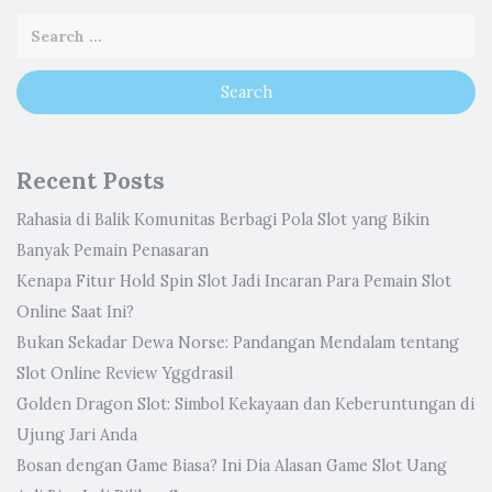
Recent Posts
Rahasia di Balik Komunitas Berbagi Pola Slot yang Bikin
Banyak Pemain Penasaran
Kenapa Fitur Hold Spin Slot Jadi Incaran Para Pemain Slot
Online Saat Ini?
Bukan Sekadar Dewa Norse: Pandangan Mendalam tentang
Slot Online Review Yggdrasil
Golden Dragon Slot: Simbol Kekayaan dan Keberuntungan di
Ujung Jari Anda
Bosan dengan Game Biasa? Ini Dia Alasan Game Slot Uang