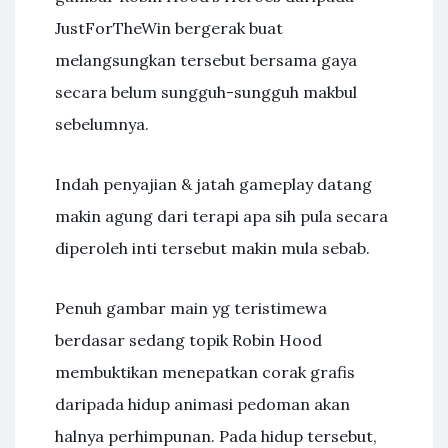
JustForTheWin bergerak buat
melangsungkan tersebut bersama gaya
secara belum sungguh-sungguh makbul
sebelumnya.
Indah penyajian & jatah gameplay datang
makin agung dari terapi apa sih pula secara
diperoleh inti tersebut makin mula sebab.
Penuh gambar main yg teristimewa
berdasar sedang topik Robin Hood
membuktikan menepatkan corak grafis
daripada hidup animasi pedoman akan
halnya perhimpunan. Pada hidup tersebut,