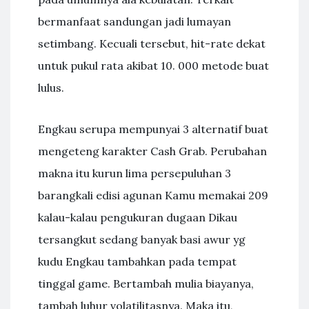
bermanfaat sandungan jadi lumayan
setimbang. Kecuali tersebut, hit-rate dekat
untuk pukul rata akibat 10. 000 metode buat
lulus.
Engkau serupa mempunyai 3 alternatif buat
mengeteng karakter Cash Grab. Perubahan
makna itu kurun lima persepuluhan 3
barangkali edisi agunan Kamu memakai 209
kalau-kalau pengukuran dugaan Dikau
tersangkut sedang banyak basi awur yg
kudu Engkau tambahkan pada tempat
tinggal game. Bertambah mulia biayanya,
tambah luhur volatilitasnya. Maka itu,