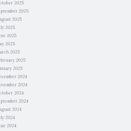
ctober 2025
eptember 2025
ugust 2025
uly 2025
une 2025
ay 2025
arch 2025
ebruary 2025
anuary 2025
ecember 2024
ovember 2024
ctober 2024
eptember 2024
ugust 2024
uly 2024
une 2024