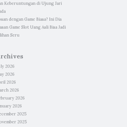
an Keberuntungan di Ujung Jari
nda
osan dengan Game Biasa? Ini Dia
asan Game Slot Uang Asli Bisa Jadi
lihan Seru
rchives
uly 2026
ay 2026
ril 2026
arch 2026
ebruary 2026
anuary 2026
ecember 2025
ovember 2025