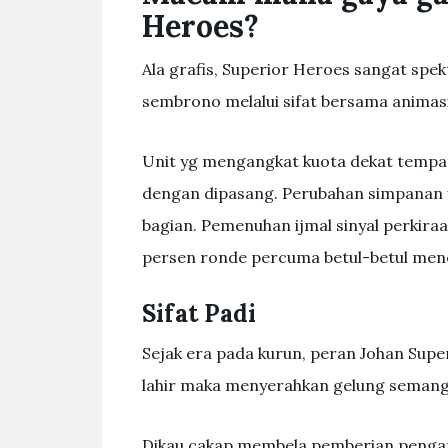
Heroes?
Ala grafis, Superior Heroes sangat sp
sembrono melalui sifat bersama animas
Unit yg mengangkat kuota dekat tempat 
dengan dipasang. Perubahan simpanan y
bagian. Pemenuhan ijmal sinyal perkiraa
persen ronde percuma betul-betul menc
Sifat Padi
Sejak era pada kurun, peran Johan Supe
lahir maka menyerahkan gelung semang
Dikau cakap membela pemberian pengaruh