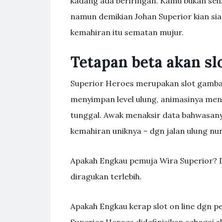
kadang ada beriringan. Kamu bukan se
namun demikian Johan Superior kian si
kemahiran itu sematan mujur.
Tetapan beta akan sl
Superior Heroes merupakan slot gamba
menyimpan level ulung, animasinya menc
tunggal. Awak menaksir data bahwasan
kemahiran uniknya – dgn jalan ulung nu
Apakah Engkau pemuja Wira Superior? Dip
diragukan terlebih.
Apakah Engkau kerap slot on line dgn p