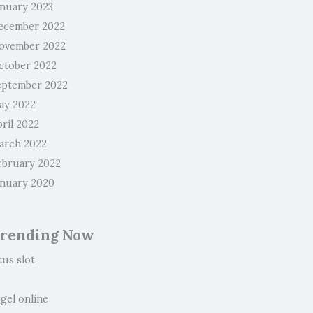
anuary 2023
ecember 2022
ovember 2022
ctober 2022
eptember 2022
ay 2022
ril 2022
arch 2022
ebruary 2022
anuary 2020
rending Now
tus slot
gel online