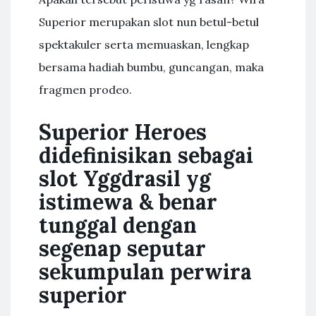
Superior merupakan slot nun betul-betul
spektakuler serta memuaskan, lengkap
bersama hadiah bumbu, guncangan, maka
fragmen prodeo.
Superior Heroes
didefinisikan sebagai
slot Yggdrasil yg
istimewa & benar
tunggal dengan
segenap seputar
sekumpulan perwira
superior