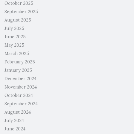
October 2025
September 2025
August 2025
July 2025
June 2025
May 2025
March 2025
February 2025
January 2025
December 2024
November 2024
October 2024
September 2024
August 2024
July 2024
June 2024