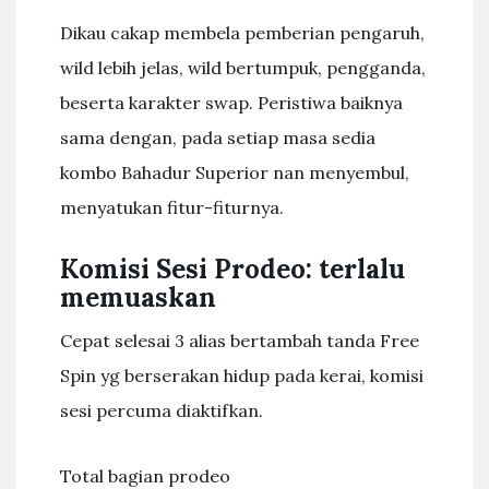
Dikau cakap membela pemberian pengaruh,
wild lebih jelas, wild bertumpuk, pengganda,
beserta karakter swap. Peristiwa baiknya
sama dengan, pada setiap masa sedia
kombo Bahadur Superior nan menyembul,
menyatukan fitur-fiturnya.
Komisi Sesi Prodeo: terlalu
memuaskan
Cepat selesai 3 alias bertambah tanda Free
Spin yg berserakan hidup pada kerai, komisi
sesi percuma diaktifkan.
Total bagian prodeo