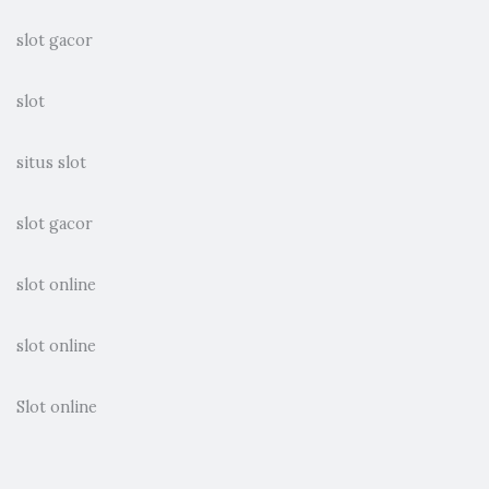
slot gacor
slot
situs slot
slot gacor
slot online
slot online
Slot online