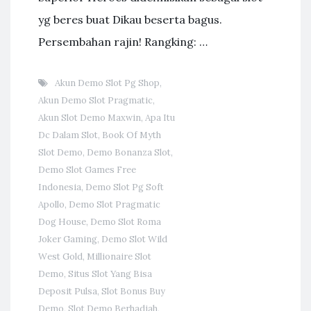
yg beres buat Dikau beserta bagus.
Persembahan rajin! Rangking: …
Akun Demo Slot Pg Shop
,
Akun Demo Slot Pragmatic
,
Akun Slot Demo Maxwin
,
Apa Itu
Dc Dalam Slot
,
Book Of Myth
Slot Demo
,
Demo Bonanza Slot
,
Demo Slot Games Free
Indonesia
,
Demo Slot Pg Soft
Apollo
,
Demo Slot Pragmatic
Dog House
,
Demo Slot Roma
Joker Gaming
,
Demo Slot Wild
West Gold
,
Millionaire Slot
Demo
,
Situs Slot Yang Bisa
Deposit Pulsa
,
Slot Bonus Buy
Demo
,
Slot Demo Berhadiah
,