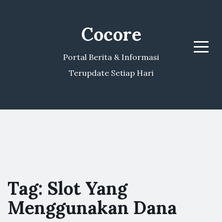
Cocore
Menu
Portal Berita & Informasi
Terupdate Setiap Hari
Tag:
Slot Yang
Menggunakan Dana