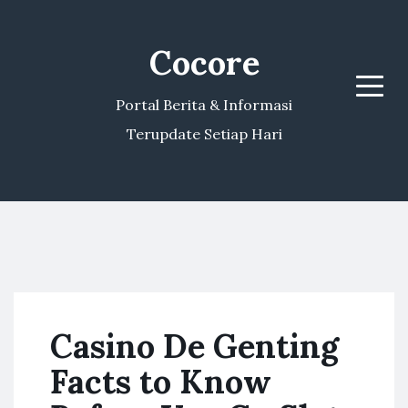
Cocore
Menu
Portal Berita & Informasi
Terupdate Setiap Hari
Casino De Genting
Facts to Know