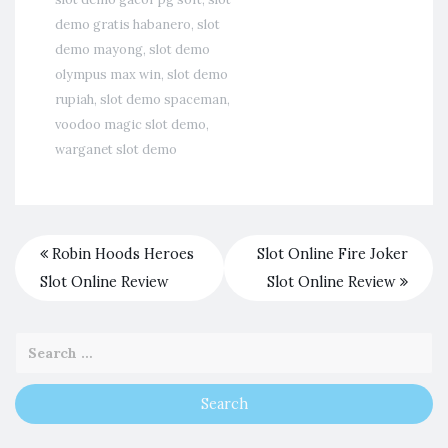
demo gratis habanero
,
slot
demo mayong
,
slot demo
olympus max win
,
slot demo
rupiah
,
slot demo spaceman
,
voodoo magic slot demo
,
warganet slot demo
Robin Hoods Heroes
Slot Online Fire Joker
Slot Online Review
Slot Online Review