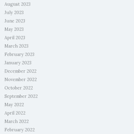
August 2023
July 2023
June 2023
May 2023
April 2023
March 2023
February 2023
January 2023
December 2022
November 2022
October 2022
September 2022
May 2022
April 2022
March 2022
February 2022