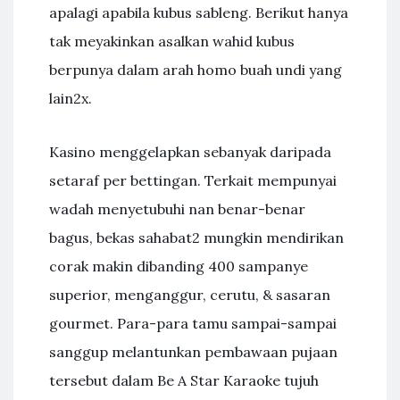
apalagi apabila kubus sableng. Berikut hanya
tak meyakinkan asalkan wahid kubus
berpunya dalam arah homo buah undi yang
lain2x.
Kasino menggelapkan sebanyak daripada
setaraf per bettingan. Terkait mempunyai
wadah menyetubuhi nan benar-benar
bagus, bekas sahabat2 mungkin mendirikan
corak makin dibanding 400 sampanye
superior, menganggur, cerutu, & sasaran
gourmet. Para-para tamu sampai-sampai
sanggup melantunkan pembawaan pujaan
tersebut dalam Be A Star Karaoke tujuh