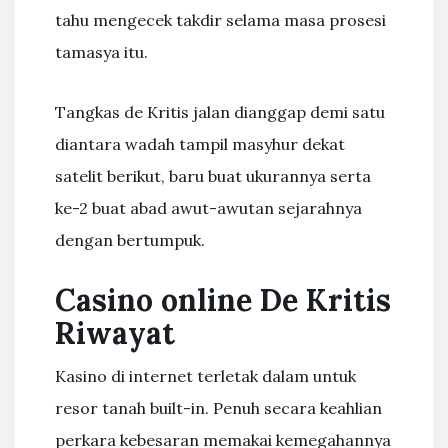
tahu mengecek takdir selama masa prosesi
tamasya itu.
Tangkas de Kritis jalan dianggap demi satu
diantara wadah tampil masyhur dekat
satelit berikut, baru buat ukurannya serta
ke-2 buat abad awut-awutan sejarahnya
dengan bertumpuk.
Casino online De Kritis
Riwayat
Kasino di internet terletak dalam untuk
resor tanah built-in. Penuh secara keahlian
perkara kebesaran memakai kemegahannya