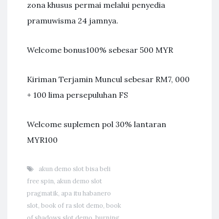
zona khusus permai melalui penyedia
pramuwisma 24 jamnya.
Welcome bonus100% sebesar 500 MYR
Kiriman Terjamin Muncul sebesar RM7, 000
+ 100 lima persepuluhan FS
Welcome suplemen pol 30% lantaran
MYR100
akun demo slot bisa beli
free spin
,
akun demo slot
pragmatik
,
apa itu habanero
slot
,
book of ra slot demo
,
book
of shadows slot demo
,
burning