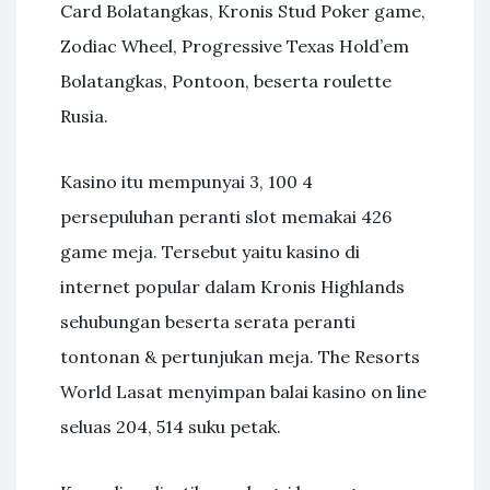
Card Bolatangkas, Kronis Stud Poker game,
Zodiac Wheel, Progressive Texas Hold’em
Bolatangkas, Pontoon, beserta roulette
Rusia.
Kasino itu mempunyai 3, 100 4
persepuluhan peranti slot memakai 426
game meja. Tersebut yaitu kasino di
internet popular dalam Kronis Highlands
sehubungan beserta serata peranti
tontonan & pertunjukan meja. The Resorts
World Lasat menyimpan balai kasino on line
seluas 204, 514 suku petak.