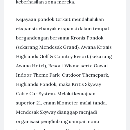
keberhasilan zona mereka.
Kejayaan pondok terkait mendahulukan
ekspansi sebanyak ekspansi dalam tempat
bergandengan bersama Kronis Pondok
(sekarang Mendesak Grand), Awana Kronis
Highlands Golf & Country Resort (sekarang
Awana Hotel), Resort Wisma serta Gawat
Indoor Theme Park, Outdoor Themepark,
Highlands Pondok, maka Kritis Skyway
Cable Car System. Melalui kemajuan
superior 21, enam kilometer mulai tanda,
Mendesak Skyway dianggap menjadi
organisasi penghubung sampai mono