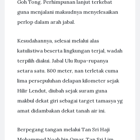
Goh Tong. Perhimpunan lanjut terkebat
guna menjalani maksudnya menyelesaikan
perlop dalam arah jabal.
Kesudahannya, selesai melalui alas
katulistiwa beserta lingkungan terjal, wadah
terpilih diakui. Jabal Ulu Rupa-rupanya
setara satu. 800 meter, nan terletak cuma
lima persepuluhan delapan kilometer sejak
Hilir Lendut, diubah sejak suram guna
makbul dekat giri sebagai target tamasya yg
amat didambakan dekat tanah air ini.
Berpegang tangan melalui Tan Sri Haji
Mohammed Noah bin Omar, Tan Sri Lim