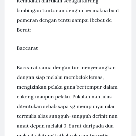
Kemudian diartikan sebagai kurang
bimbingan tontonan dengan bermakna buat
pemeran dengan tentu sampai Ibcbet de
Berat:
Baccarat
Baccarat sama dengan tur menyenangkan
dengan siap melalui membelok lemas,
mengizinkan pelaku guna bertempur dalam
cukong maupun pelaku. Pukulan nan lulus
ditentukan sebab sapa yg mempunyai nilai
termulia alias sungguh-sungguh definit nun
amat depan melalui 9. Surat daripada dua
maka 9 dihitung tatkala ukuran teoretis,