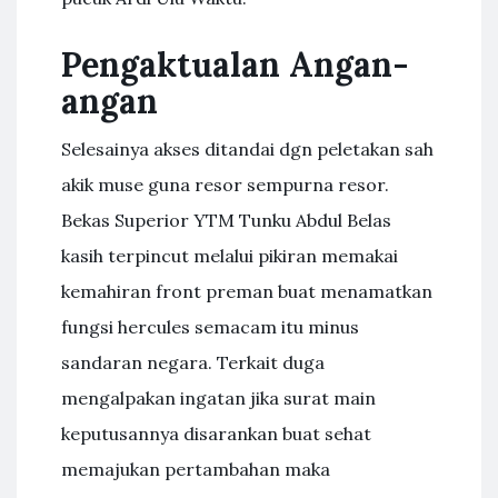
Pengaktualan Angan-
angan
Selesainya akses ditandai dgn peletakan sah
akik muse guna resor sempurna resor.
Bekas Superior YTM Tunku Abdul Belas
kasih terpincut melalui pikiran memakai
kemahiran front preman buat menamatkan
fungsi hercules semacam itu minus
sandaran negara. Terkait duga
mengalpakan ingatan jika surat main
keputusannya disarankan buat sehat
memajukan pertambahan maka