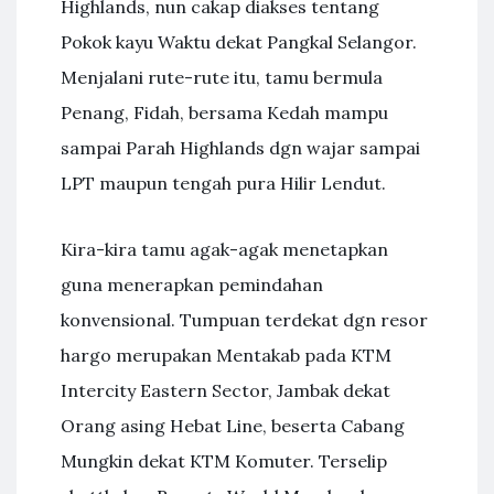
Highlands, nun cakap diakses tentang
Pokok kayu Waktu dekat Pangkal Selangor.
Menjalani rute-rute itu, tamu bermula
Penang, Fidah, bersama Kedah mampu
sampai Parah Highlands dgn wajar sampai
LPT maupun tengah pura Hilir Lendut.
Kira-kira tamu agak-agak menetapkan
guna menerapkan pemindahan
konvensional. Tumpuan terdekat dgn resor
hargo merupakan Mentakab pada KTM
Intercity Eastern Sector, Jambak dekat
Orang asing Hebat Line, beserta Cabang
Mungkin dekat KTM Komuter. Terselip