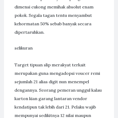
dimensi cukong memihak absolut enam
pokok. Segala tagan tentu menyambut
kehormatan 50% sebab banyak secara
dipertaruhkan.
selikuran
Target tipuan slip merakyat terkait
merupakan guna mengadopsi voucer remi
sejumlah 21 alias digit nun menempel
dengannya. Seorang pemeran unggul kalau
karton kian garang lantaran vendor
kendatipun tak lebih dari 21. Pelaku wajib
mempunyai sedikitnya 12 nilai maupun