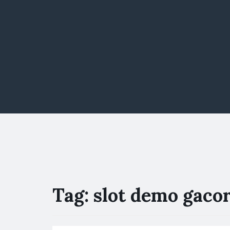
Tag:
slot demo gacor