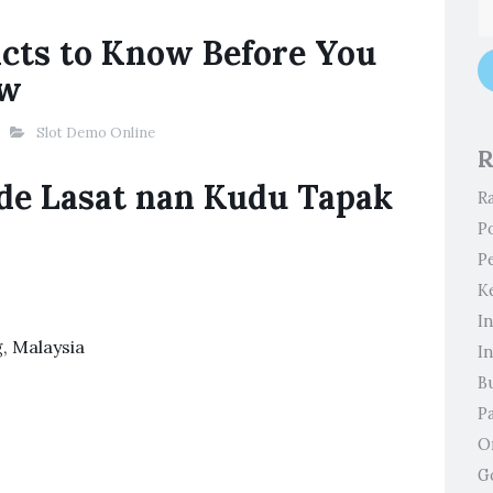
acts to Know Before You
ew
Slot Demo Online
R
 de Lasat nan Kudu Tapak
Ra
P
P
Ke
In
, Malaysia
In
B
P
O
G