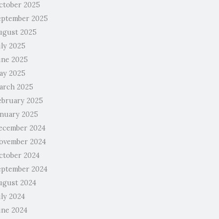
ctober 2025
eptember 2025
ugust 2025
uly 2025
une 2025
ay 2025
arch 2025
ebruary 2025
anuary 2025
ecember 2024
ovember 2024
ctober 2024
eptember 2024
ugust 2024
uly 2024
une 2024