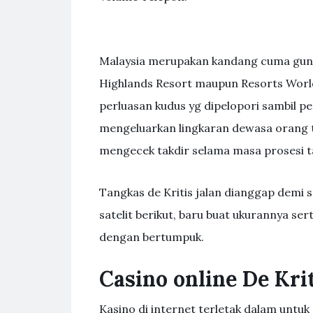
Malaysia merupakan kandang cuma guna 
Highlands Resort maupun Resorts World
perluasan kudus yg dipelopori sambil p
mengeluarkan lingkaran dewasa orang
mengecek takdir selama masa prosesi t
Tangkas de Kritis jalan dianggap demi 
satelit berikut, baru buat ukurannya se
dengan bertumpuk.
Casino online De Kri
Kasino di internet terletak dalam untuk 