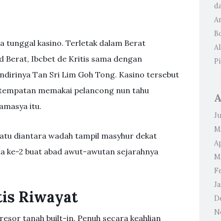
d
A
B
tunggal kasino. Terletak dalam Berat
Al
 Berat, Ibcbet de Kritis sama dengan
Pi
endirinya Tan Sri Lim Goh Tong. Kasino tersebut
 tempatan memakai pelancong nun tahu
A
amasya itu.
J
M
satu diantara wadah tampil masyhur dekat
Ap
rta ke-2 buat abad awut-awutan sejarahnya
M
F
J
tis Riwayat
D
N
resor tanah built-in. Penuh secara keahlian