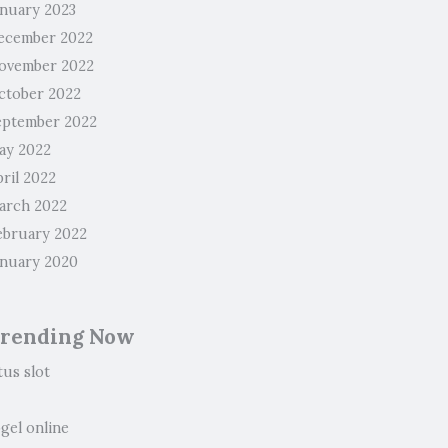
anuary 2023
ecember 2022
ovember 2022
ctober 2022
eptember 2022
ay 2022
ril 2022
arch 2022
ebruary 2022
anuary 2020
rending Now
tus slot
gel online