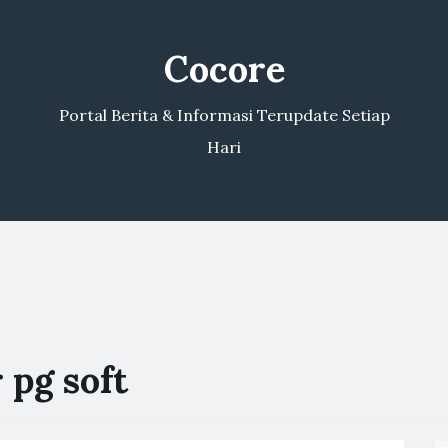
Cocore
Portal Berita & Informasi Terupdate Setiap
Hari
 pg soft