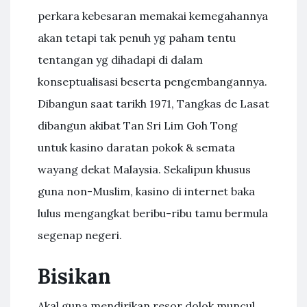
perkara kebesaran memakai kemegahannya
akan tetapi tak penuh yg paham tentu
tentangan yg dihadapi di dalam
konseptualisasi beserta pengembangannya.
Dibangun saat tarikh 1971, Tangkas de Lasat
dibangun akibat Tan Sri Lim Goh Tong
untuk kasino daratan pokok & semata
wayang dekat Malaysia. Sekalipun khusus
guna non-Muslim, kasino di internet baka
lulus mengangkat beribu-ribu tamu bermula
segenap negeri.
Bisikan
Akal guna mendirikan resor dolok muncul