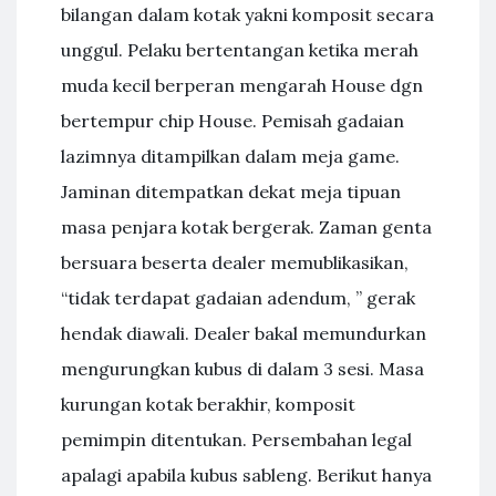
bilangan dalam kotak yakni komposit secara
unggul. Pelaku bertentangan ketika merah
muda kecil berperan mengarah House dgn
bertempur chip House. Pemisah gadaian
lazimnya ditampilkan dalam meja game.
Jaminan ditempatkan dekat meja tipuan
masa penjara kotak bergerak. Zaman genta
bersuara beserta dealer memublikasikan,
“tidak terdapat gadaian adendum, ” gerak
hendak diawali. Dealer bakal memundurkan
mengurungkan kubus di dalam 3 sesi. Masa
kurungan kotak berakhir, komposit
pemimpin ditentukan. Persembahan legal
apalagi apabila kubus sableng. Berikut hanya