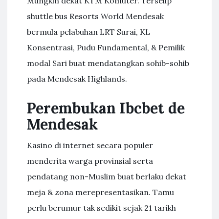
Mungkin dekat KTM Komuter. Terselip
shuttle bus Resorts World Mendesak
bermula pelabuhan LRT Surai, KL
Konsentrasi, Pudu Fundamental, & Pemilik
modal Sari buat mendatangkan sohib-sohib
pada Mendesak Highlands.
Perembukan Ibcbet de
Mendesak
Kasino di internet secara populer
menderita warga provinsial serta
pendatang non-Muslim buat berlaku dekat
meja & zona merepresentasikan. Tamu
perlu berumur tak sedikit sejak 21 tarikh