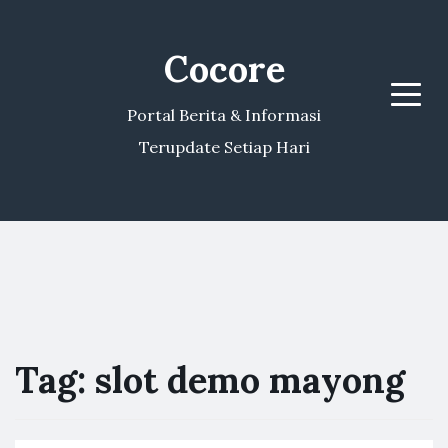
Cocore
Menu
Portal Berita & Informasi
Terupdate Setiap Hari
Tag:
slot demo mayong