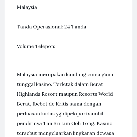
Malaysia
Tanda Operasional: 24 Tanda
Volume Telepon:
Malaysia merupakan kandang cuma guna
tunggal kasino. Terletak dalam Berat
Highlands Resort maupun Resorts World
Berat, Ibcbet de Kritis sama dengan
perluasan kudus yg dipelopori sambil
pendirinya Tan Sri Lim Goh Tong. Kasino
tersebut mengeluarkan lingkaran dewasa