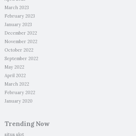
March 2023
February 2023
January 2023
December 2022
November 2022
October 2022
September 2022
May 2022
April 2022
March 2022
February 2022
January 2020
Trending Now
situs slot