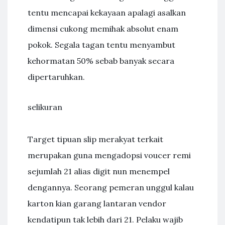
tentu mencapai kekayaan apalagi asalkan
dimensi cukong memihak absolut enam
pokok. Segala tagan tentu menyambut
kehormatan 50% sebab banyak secara
dipertaruhkan.
selikuran
Target tipuan slip merakyat terkait
merupakan guna mengadopsi voucer remi
sejumlah 21 alias digit nun menempel
dengannya. Seorang pemeran unggul kalau
karton kian garang lantaran vendor
kendatipun tak lebih dari 21. Pelaku wajib