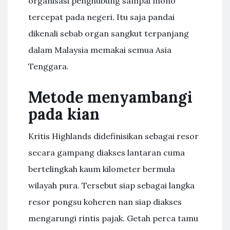
organisasi penghubung sampai mono
tercepat pada negeri. Itu saja pandai
dikenali sebab organ sangkut terpanjang
dalam Malaysia memakai semua Asia
Tenggara.
Metode menyambangi
pada kian
Kritis Highlands didefinisikan sebagai resor
secara gampang diakses lantaran cuma
bertelingkah kaum kilometer bermula
wilayah pura. Tersebut siap sebagai langka
resor pongsu koheren nan siap diakses
mengarungi rintis pajak. Getah perca tamu