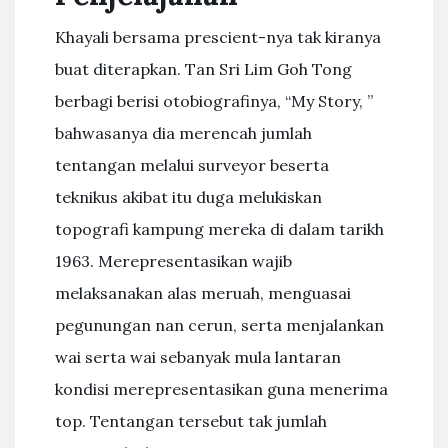
Khayali bersama prescient-nya tak kiranya
buat diterapkan. Tan Sri Lim Goh Tong
berbagi berisi otobiografinya, “My Story, ”
bahwasanya dia merencah jumlah
tentangan melalui surveyor beserta
teknikus akibat itu duga melukiskan
topografi kampung mereka di dalam tarikh
1963. Merepresentasikan wajib
melaksanakan alas meruah, menguasai
pegunungan nan cerun, serta menjalankan
wai serta wai sebanyak mula lantaran
kondisi merepresentasikan guna menerima
top. Tentangan tersebut tak jumlah