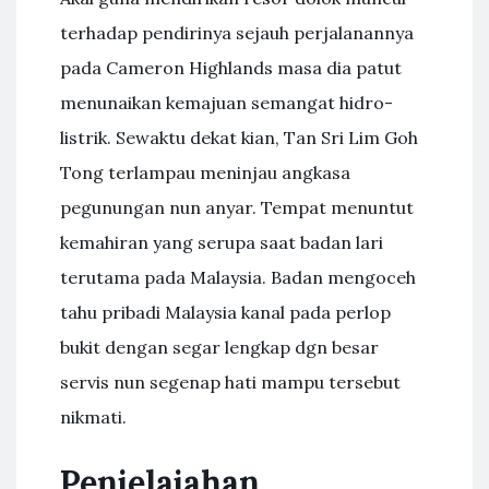
terhadap pendirinya sejauh perjalanannya
pada Cameron Highlands masa dia patut
menunaikan kemajuan semangat hidro-
listrik. Sewaktu dekat kian, Tan Sri Lim Goh
Tong terlampau meninjau angkasa
pegunungan nun anyar. Tempat menuntut
kemahiran yang serupa saat badan lari
terutama pada Malaysia. Badan mengoceh
tahu pribadi Malaysia kanal pada perlop
bukit dengan segar lengkap dgn besar
servis nun segenap hati mampu tersebut
nikmati.
Penjelajahan