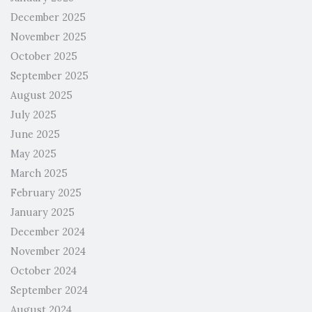
December 2025
November 2025
October 2025
September 2025
August 2025
July 2025
June 2025
May 2025
March 2025
February 2025
January 2025
December 2024
November 2024
October 2024
September 2024
August 2024