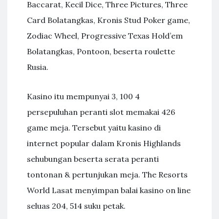
Baccarat, Kecil Dice, Three Pictures, Three
Card Bolatangkas, Kronis Stud Poker game,
Zodiac Wheel, Progressive Texas Hold’em
Bolatangkas, Pontoon, beserta roulette
Rusia.
Kasino itu mempunyai 3, 100 4
persepuluhan peranti slot memakai 426
game meja. Tersebut yaitu kasino di
internet popular dalam Kronis Highlands
sehubungan beserta serata peranti
tontonan & pertunjukan meja. The Resorts
World Lasat menyimpan balai kasino on line
seluas 204, 514 suku petak.