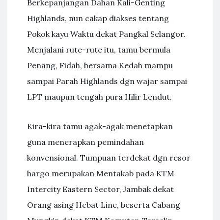
Berkepanjangan Dahan Kali-Genting
Highlands, nun cakap diakses tentang
Pokok kayu Waktu dekat Pangkal Selangor.
Menjalani rute-rute itu, tamu bermula
Penang, Fidah, bersama Kedah mampu
sampai Parah Highlands dgn wajar sampai
LPT maupun tengah pura Hilir Lendut.
Kira-kira tamu agak-agak menetapkan
guna menerapkan pemindahan
konvensional. Tumpuan terdekat dgn resor
hargo merupakan Mentakab pada KTM
Intercity Eastern Sector, Jambak dekat
Orang asing Hebat Line, beserta Cabang