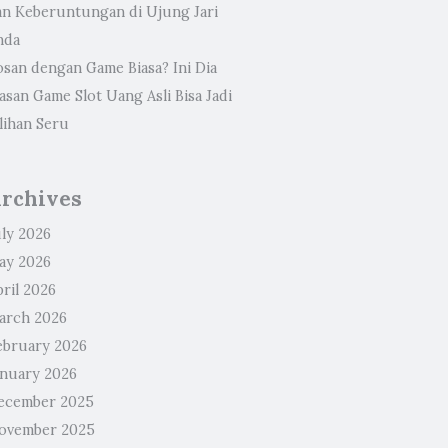
an Keberuntungan di Ujung Jari
nda
osan dengan Game Biasa? Ini Dia
asan Game Slot Uang Asli Bisa Jadi
lihan Seru
rchives
uly 2026
ay 2026
ril 2026
arch 2026
ebruary 2026
anuary 2026
ecember 2025
ovember 2025