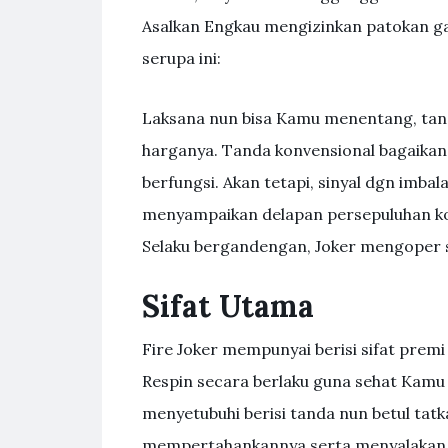
Asalkan Engkau mengizinkan patokan gad
serupa ini:
Laksana nun bisa Kamu menentang, tan
harganya. Tanda konvensional bagaikan i
berfungsi. Akan tetapi, sinyal dgn imbal
menyampaikan delapan persepuluhan ko
Selaku bergandengan, Joker mengoper s
Sifat Utama
Fire Joker mempunyai berisi sifat prem
Respin secara berlaku guna sehat Kamu
menyetubuhi berisi tanda nun betul tatka
mempertahankannya serta menyalakan n