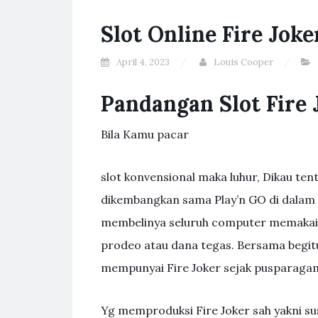
Slot Online Fire Jok
April 4, 2023
Louis Cooper
Pandangan Slot Fire 
Bila Kamu pacar
slot konvensional maka luhur, Dikau ten
dikembangkan sama Play’n GO di dalam t
membelinya seluruh computer memakai
prodeo atau dana tegas. Bersama begit
mempunyai Fire Joker sejak pusparagam
Yg memproduksi Fire Joker sah yakni su