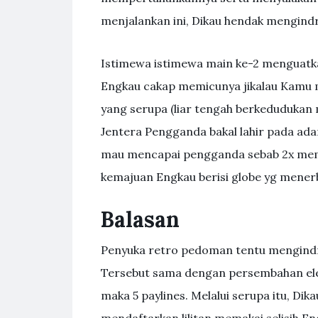
menjalankan ini, Dikau hendak mengindr
Istimewa istimewa main ke-2 menguatk
Engkau cakap memicunya jikalau Kamu 
yang serupa (liar tengah berkedudukan 
Jentera Pengganda bakal lahir pada a
mau mencapai pengganda sebab 2x memat
kemajuan Engkau berisi globe yg menerb
Balasan
Penyuka retro pedoman tentu mengindra
Tersebut sama dengan persembahan eleme
maka 5 paylines. Melalui serupa itu, D