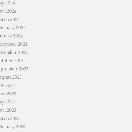
ay 2024
ril 2024
arch 2024
ebruary 2024
anuary 2024
ecember 2023
ovember 2023
ctober 2023
eptember 2023
ugust 2023
uly 2023
une 2023
ay 2023
ril 2023
arch 2023
ebruary 2023