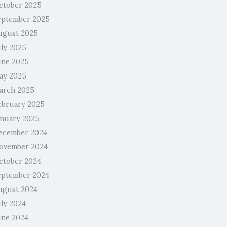
ctober 2025
eptember 2025
ugust 2025
uly 2025
une 2025
ay 2025
arch 2025
ebruary 2025
anuary 2025
ecember 2024
ovember 2024
ctober 2024
eptember 2024
ugust 2024
uly 2024
une 2024