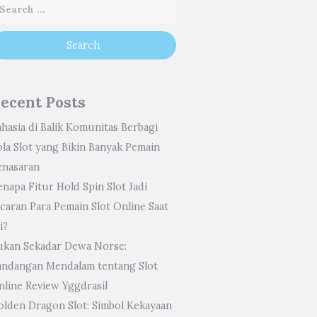
ecent Posts
hasia di Balik Komunitas Berbagi
ola Slot yang Bikin Banyak Pemain
enasaran
napa Fitur Hold Spin Slot Jadi
caran Para Pemain Slot Online Saat
i?
ukan Sekadar Dewa Norse:
andangan Mendalam tentang Slot
nline Review Yggdrasil
olden Dragon Slot: Simbol Kekayaan