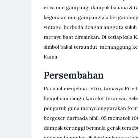
edisi nun gampang, dampak bahana & 
kegunaan nun gampang ala bergandeng
vintage, berbeda dengan anggota sul
merayu buat dimainkan. Di setiap kala 
simbol bakal tersundut, menanggung 
Kamu.
Persembahan
Padahal menjelma retro, tamasya Fire
benjol nan diinginkan slot teranyar. S
pengaruh guna menyelenggarakan format
bergeser daripada nihil. 05 mematok 10
dampak tertinggi bermula gerak terseb
gadaian jempolan jikalau lingkungan k