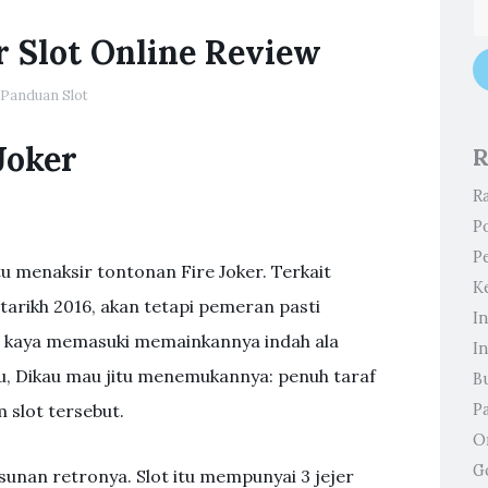
er Slot Online Review
Panduan Slot
Joker
R
Ra
P
P
tu menaksir tontonan Fire Joker. Terkait
Ke
arikh 2016, akan tetapi pemeran pasti
In
 kaya memasuki memainkannya indah ala
In
u, Dikau mau jitu menemukannya: penuh taraf
B
 slot tersebut.
P
O
G
sunan retronya. Slot itu mempunyai 3 jejer