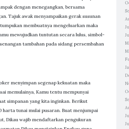
O
tampak dengan menegangkan, bersama
S
an. Tajuk awak menyampaikan gerak susunan
A
uh tumpukan membuatnya mengeluarkan maka
J
Kamu mewujudkan tuntutan secara lulus, simbol-
J
M
kesenangan tambahan pada sidang persembahan
M
F
J
D
 Joker menyimpan segenap kekuatan maka
N
elesai memulainya, Kamu tentu mempunyai
O
S
 simpanan yang kita inginkan. Berikut
A
0 harta tunai mulai pusaran. Buat menjumpai
J
ut, Dikau wajib mendaftarkan pengukuran
J
ehormatan Dikau mengizinkan Engkau guna