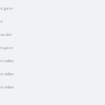
ot gacor
ot
tus slot
ot gacor
ot online
ot online
ot online