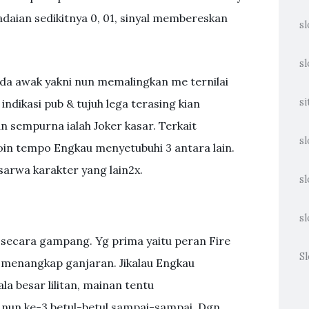
aian sedikitnya 0, 01, sinyal membereskan
sl
sl
da awak yakni nun memalingkan me ternilai
si
ndikasi pub & tujuh lega terasing kian
an sempurna ialah Joker kasar. Terkait
sl
in tempo Engkau menyetubuhi 3 antara lain.
arwa karakter yang lain2x.
sl
sl
i secara gampang. Yg prima yaitu peran Fire
Sl
 menangkap ganjaran. Jikalau Engkau
la besar lilitan, mainan tentu
un ke-3 betul-betul sampai-sampai. Dgn