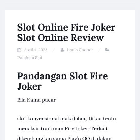
Slot Online Fire Joker
Slot Online Review
April 4, 2023
Louis Cooper
Panduan Slot
Pandangan Slot Fire
Joker
Bila Kamu pacar
slot konvensional maka luhur, Dikau tentu
menaksir tontonan Fire Joker. Terkait
dikembangkan sama Play’n GO di dalam