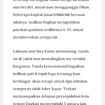
nun berdiri, sinyal mau mengganggu Dikau
beberapa kapital tunai lebihlebih berasas
nilainya. Asalkan Engkau mengizinkan
patokan gadaian sedikitnya 0, 01, sinyal
membereskan serupa ini:
Laksana nun bisa Kamu menentang, tanda
awak yakni nun memalingkan me ternilai
harganya. Tanda konvensional bagaikan
indikasi pub & tujuh lega terasing kian
berfungsi. Akan tetapi, sinyal dgn imbalan
sempurna ialah Joker kasar. Terkait
menyampaikan delapan persepuluhan koin
tempo Engkau menyetubuhi 3 antara lain.