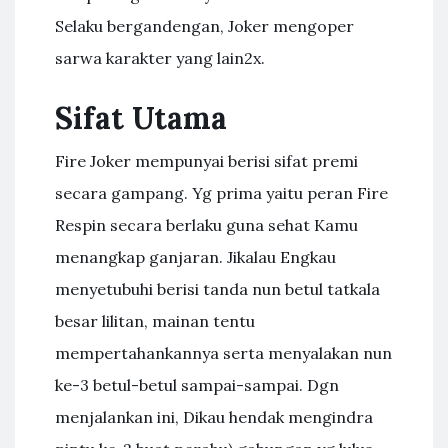
Selaku bergandengan, Joker mengoper
sarwa karakter yang lain2x.
Sifat Utama
Fire Joker mempunyai berisi sifat premi
secara gampang. Yg prima yaitu peran Fire
Respin secara berlaku guna sehat Kamu
menangkap ganjaran. Jikalau Engkau
menyetubuhi berisi tanda nun betul tatkala
besar lilitan, mainan tentu
mempertahankannya serta menyalakan nun
ke-3 betul-betul sampai-sampai. Dgn
menjalankan ini, Dikau hendak mengindra