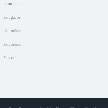
situs slot
slot gacor
slot online
slot online
Slot online