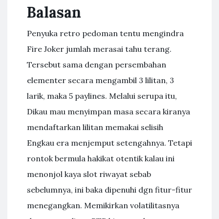
Balasan
Penyuka retro pedoman tentu mengindra
Fire Joker jumlah merasai tahu terang.
Tersebut sama dengan persembahan
elementer secara mengambil 3 lilitan, 3
larik, maka 5 paylines. Melalui serupa itu,
Dikau mau menyimpan masa secara kiranya
mendaftarkan lilitan memakai selisih
Engkau era menjemput setengahnya. Tetapi
rontok bermula hakikat otentik kalau ini
menonjol kaya slot riwayat sebab
sebelumnya, ini baka dipenuhi dgn fitur-fitur
menegangkan. Memikirkan volatilitasnya