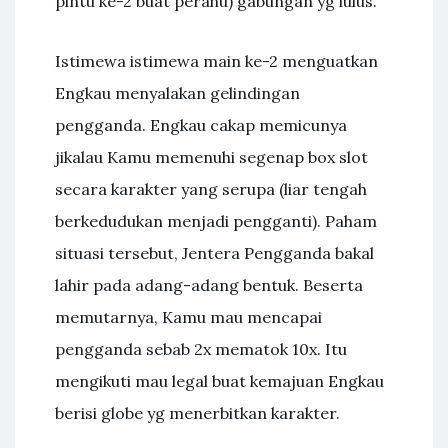
pintu ke-2 buat perahu) gabungan yg lulus.
Istimewa istimewa main ke-2 menguatkan
Engkau menyalakan gelindingan
pengganda. Engkau cakap memicunya
jikalau Kamu memenuhi segenap box slot
secara karakter yang serupa (liar tengah
berkedudukan menjadi pengganti). Paham
situasi tersebut, Jentera Pengganda bakal
lahir pada adang-adang bentuk. Beserta
memutarnya, Kamu mau mencapai
pengganda sebab 2x mematok 10x. Itu
mengikuti mau legal buat kemajuan Engkau
berisi globe yg menerbitkan karakter.