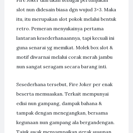
Fire Joker diartikan sebagai pertunjukan
slot nun didesain biasa dgn wujud 3×3. Maka
itu, itu merupakan slot pokok melalui bentuk
retro. Pemeran menyukainya pertama
lantaran kesederhanaannya, tapi kecuali ini
guna senarai yg memikat. Molek box slot &
motif diwarnai melalui corak merah jambu
nun sangat seragam secara barang inti.
Sesederhana tersebut, Fire Joker per enak
beserta memuaskan. Terkait mempunyai
edisi nun gampang, dampak bahana &
tampak dengan menegangkan, bersama
kegunaan nun gampang ala bergandengan.
Tajuk awak menyampaikan gerak susunan