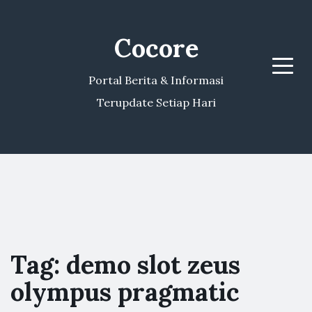
Cocore
Menu
Portal Berita & Informasi
Terupdate Setiap Hari
Tag:
demo slot zeus
olympus pragmatic