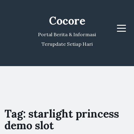
Cocore
Menu
Portal Berita & Informasi
Terupdate Setiap Hari
Tag:
starlight princess
demo slot