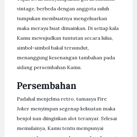
vintage, berbeda dengan anggota suluh
tumpukan membuatnya mengeluarkan
maka merayu buat dimainkan. Di setiap kala
Kamu mewujudkan tuntutan secara lulus,
simbol-simbol bakal tersundut,
menanggung kesenangan tambahan pada
sidang persembahan Kamu.
Persembahan
Padahal menjelma retro, tamasya Fire
Joker menyimpan segenap kekuatan maka
benjol nan diinginkan slot teranyar. Selesai
memulainya, Kamu tentu mempunyai