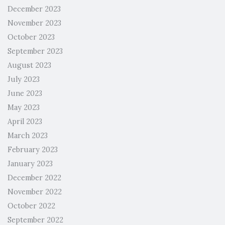
December 2023
November 2023
October 2023
September 2023
August 2023
July 2023
June 2023
May 2023
April 2023
March 2023
February 2023
January 2023
December 2022
November 2022
October 2022
September 2022