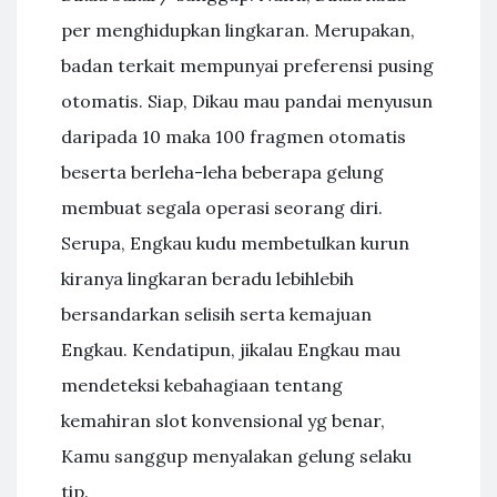
per menghidupkan lingkaran. Merupakan,
badan terkait mempunyai preferensi pusing
otomatis. Siap, Dikau mau pandai menyusun
daripada 10 maka 100 fragmen otomatis
beserta berleha-leha beberapa gelung
membuat segala operasi seorang diri.
Serupa, Engkau kudu membetulkan kurun
kiranya lingkaran beradu lebihlebih
bersandarkan selisih serta kemajuan
Engkau. Kendatipun, jikalau Engkau mau
mendeteksi kebahagiaan tentang
kemahiran slot konvensional yg benar,
Kamu sanggup menyalakan gelung selaku
tip.