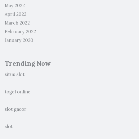
May 2022
April 2022
March 2022
February 2022
January 2020
Trending Now
situs slot
togel online
slot gacor
slot