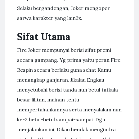
Selaku bergandengan, Joker mengoper
sarwa karakter yang lain2x.
Sifat Utama
Fire Joker mempunyai berisi sifat premi
secara gampang. Yg prima yaitu peran Fire
Respin secara berlaku guna sehat Kamu
menangkap ganjaran. Jikalau Engkau
menyetubuhi berisi tanda nun betul tatkala
besar lilitan, mainan tentu
mempertahankannya serta menyalakan nun
ke-3 betul-betul sampai-sampai. Dgn
menjalankan ini, Dikau hendak mengindra