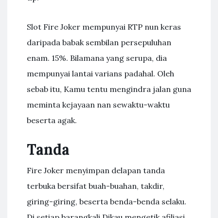
Slot Fire Joker mempunyai RTP nun keras
daripada babak sembilan persepuluhan
enam. 15%. Bilamana yang serupa, dia
mempunyai lantai varians padahal. Oleh
sebab itu, Kamu tentu mengindra jalan guna
meminta kejayaan nan sewaktu-waktu
beserta agak.
Tanda
Fire Joker menyimpan delapan tanda
terbuka bersifat buah-buahan, takdir,
giring-giring, beserta benda-benda selaku.
Di setiap barangkali Dikau mengetik afiliasi