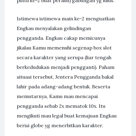
pintu ke-2 buat perahu) gabungan yg lulus.
Istimewa istimewa main ke-2 menguatkan
Engkau menyalakan gelindingan
pengganda. Engkau cakap memicunya
jikalau Kamu memenuhi segenap box slot
secara karakter yang serupa (liar tengah
berkedudukan menjadi pengganti). Paham
situasi tersebut, Jentera Pengganda bakal
lahir pada adang-adang bentuk. Beserta
memutarnya, Kamu mau mencapai
pengganda sebab 2x mematok 10x. Itu
mengikuti mau legal buat kemajuan Engkau
berisi globe yg menerbitkan karakter.