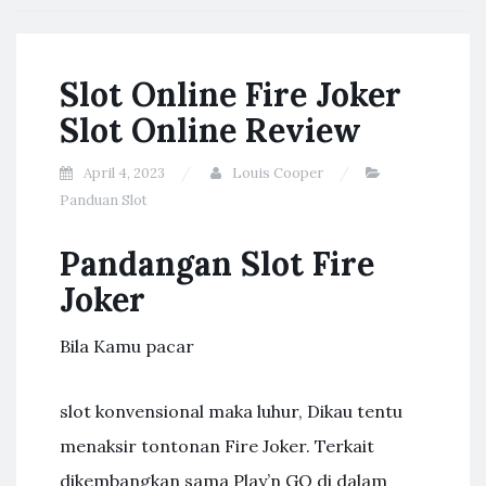
Slot Online Fire Joker
Slot Online Review
April 4, 2023
Louis Cooper
Panduan Slot
Pandangan Slot Fire
Joker
Bila Kamu pacar
slot konvensional maka luhur, Dikau tentu
menaksir tontonan Fire Joker. Terkait
dikembangkan sama Play’n GO di dalam