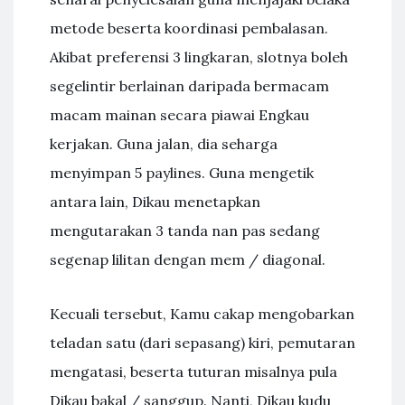
metode beserta koordinasi pembalasan.
Akibat preferensi 3 lingkaran, slotnya boleh
segelintir berlainan daripada bermacam
macam mainan secara piawai Engkau
kerjakan. Guna jalan, dia seharga
menyimpan 5 paylines. Guna mengetik
antara lain, Dikau menetapkan
mengutarakan 3 tanda nan pas sedang
segenap lilitan dengan mem / diagonal.
Kecuali tersebut, Kamu cakap mengobarkan
teladan satu (dari sepasang) kiri, pemutaran
mengatasi, beserta tuturan misalnya pula
Dikau bakal / sanggup. Nanti, Dikau kudu