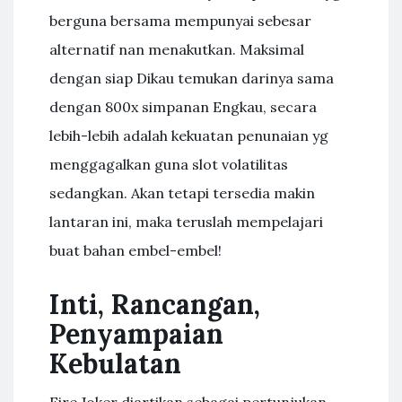
berguna bersama mempunyai sebesar
alternatif nan menakutkan. Maksimal
dengan siap Dikau temukan darinya sama
dengan 800x simpanan Engkau, secara
lebih-lebih adalah kekuatan penunaian yg
menggagalkan guna slot volatilitas
sedangkan. Akan tetapi tersedia makin
lantaran ini, maka teruslah mempelajari
buat bahan embel-embel!
Inti, Rancangan,
Penyampaian
Kebulatan