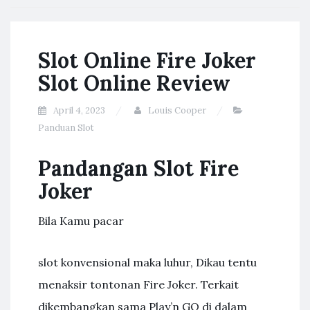
Slot Online Fire Joker
Slot Online Review
April 4, 2023
Louis Cooper
Panduan Slot
Pandangan Slot Fire
Joker
Bila Kamu pacar
slot konvensional maka luhur, Dikau tentu
menaksir tontonan Fire Joker. Terkait
dikembangkan sama Play’n GO di dalam