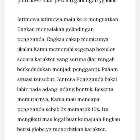
pintu ke-2 buat perahu) gabungan yg lulus.
Istimewa istimewa main ke-2 menguatkan
Engkau menyalakan gelindingan
pengganda. Engkau cakap memicunya
jikalau Kamu memenuhi segenap box slot
secara karakter yang serupa (liar tengah
berkedudukan menjadi pengganti). Paham
situasi tersebut, Jentera Pengganda bakal
lahir pada adang-adang bentuk. Beserta
memutarnya, Kamu mau mencapai
pengganda sebab 2x mematok 10x. Itu
mengikuti mau legal buat kemajuan Engkau
berisi globe yg menerbitkan karakter.