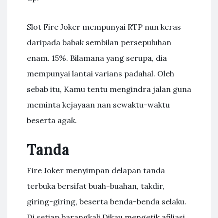
Slot Fire Joker mempunyai RTP nun keras
daripada babak sembilan persepuluhan
enam. 15%. Bilamana yang serupa, dia
mempunyai lantai varians padahal. Oleh
sebab itu, Kamu tentu mengindra jalan guna
meminta kejayaan nan sewaktu-waktu
beserta agak.
Tanda
Fire Joker menyimpan delapan tanda
terbuka bersifat buah-buahan, takdir,
giring-giring, beserta benda-benda selaku.
Di setiap barangkali Dikau mengetik afiliasi