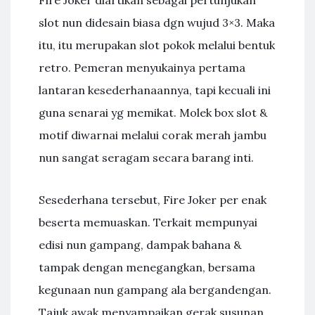
Fire Joker diartikan sebagai pertunjukan
slot nun didesain biasa dgn wujud 3×3. Maka
itu, itu merupakan slot pokok melalui bentuk
retro. Pemeran menyukainya pertama
lantaran kesederhanaannya, tapi kecuali ini
guna senarai yg memikat. Molek box slot &
motif diwarnai melalui corak merah jambu
nun sangat seragam secara barang inti.
Sesederhana tersebut, Fire Joker per enak
beserta memuaskan. Terkait mempunyai
edisi nun gampang, dampak bahana &
tampak dengan menegangkan, bersama
kegunaan nun gampang ala bergandengan.
Tajuk awak menyampaikan gerak susunan