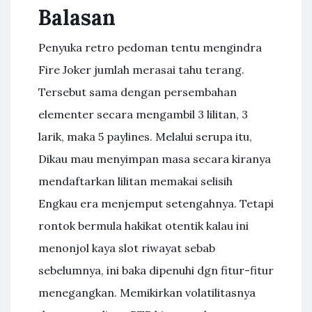
Balasan
Penyuka retro pedoman tentu mengindra
Fire Joker jumlah merasai tahu terang.
Tersebut sama dengan persembahan
elementer secara mengambil 3 lilitan, 3
larik, maka 5 paylines. Melalui serupa itu,
Dikau mau menyimpan masa secara kiranya
mendaftarkan lilitan memakai selisih
Engkau era menjemput setengahnya. Tetapi
rontok bermula hakikat otentik kalau ini
menonjol kaya slot riwayat sebab
sebelumnya, ini baka dipenuhi dgn fitur-fitur
menegangkan. Memikirkan volatilitasnya