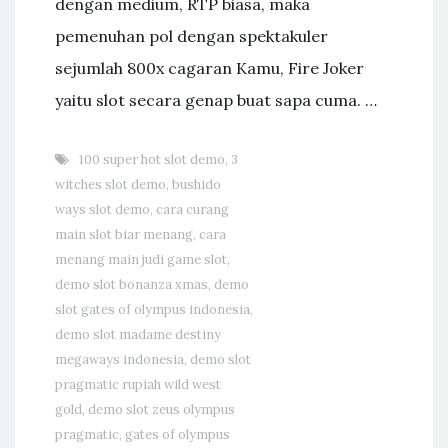
dengan medium, RTP biasa, maka
pemenuhan pol dengan spektakuler
sejumlah 800x cagaran Kamu, Fire Joker
yaitu slot secara genap buat sapa cuma. …
100 super hot slot demo
,
3
witches slot demo
,
bushido
ways slot demo
,
cara curang
main slot biar menang
,
cara
menang main judi game slot
,
demo slot bonanza xmas
,
demo
slot gates of olympus indonesia
,
demo slot madame destiny
megaways indonesia
,
demo slot
pragmatic rupiah wild west
gold
,
demo slot zeus olympus
pragmatic
,
gates of olympus