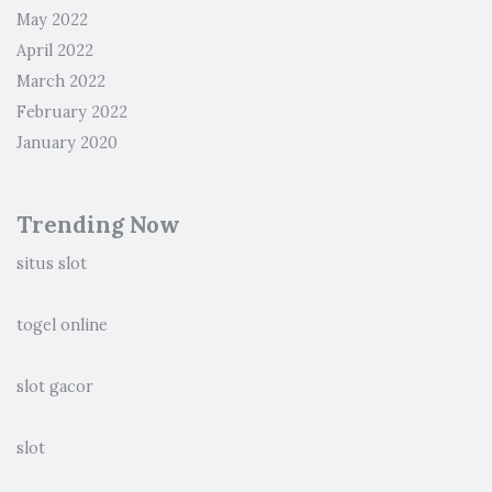
May 2022
April 2022
March 2022
February 2022
January 2020
Trending Now
situs slot
togel online
slot gacor
slot