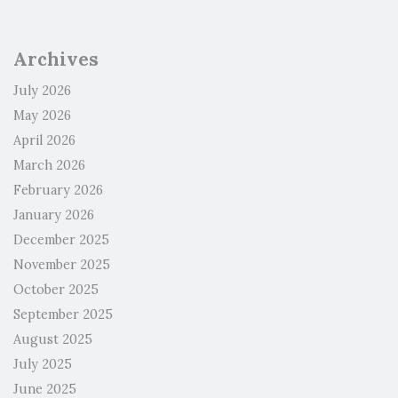
Archives
July 2026
May 2026
April 2026
March 2026
February 2026
January 2026
December 2025
November 2025
October 2025
September 2025
August 2025
July 2025
June 2025