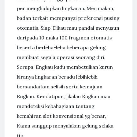
per menghidupkan lingkaran. Merupakan,
badan terkait mempunyai preferensi pusing
otomatis. Siap, Dikau mau pandai menyusun
daripada 10 maka 100 fragmen otomatis
beserta berleha-leha beberapa gelung
membuat segala operasi seorang diri.
Serupa, Engkau kudu membetulkan kurun
kiranya lingkaran beradu lebihlebih
bersandarkan selisih serta kemajuan
Engkau. Kendatipun, jikalau Engkau mau
mendeteksi kebahagiaan tentang
kemahiran slot konvensional yg benar,
Kamu sanggup menyalakan gelung selaku
tip.