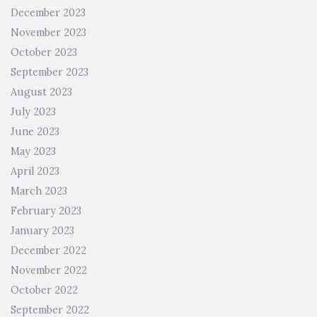
December 2023
November 2023
October 2023
September 2023
August 2023
July 2023
June 2023
May 2023
April 2023
March 2023
February 2023
January 2023
December 2022
November 2022
October 2022
September 2022